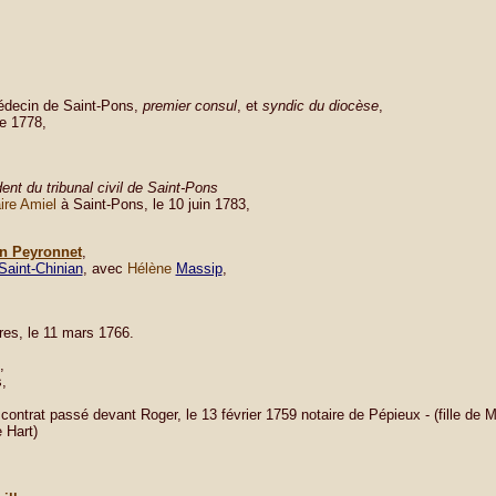
édecin de Saint-Pons,
premier consul
, et
syndic du diocèse
,
e 1778,
dent du tribunal civil de Saint-Pons
ire Amiel
à Saint-Pons, le 10 juin 1783,
in Peyronnet
,
Saint-Chinian
, avec
Hélène
Massip
,
es, le 11 mars 1766.
,
,
contrat passé devant Roger, le 13 février 1759 notaire de Pépieux - (fille de M
 Hart)