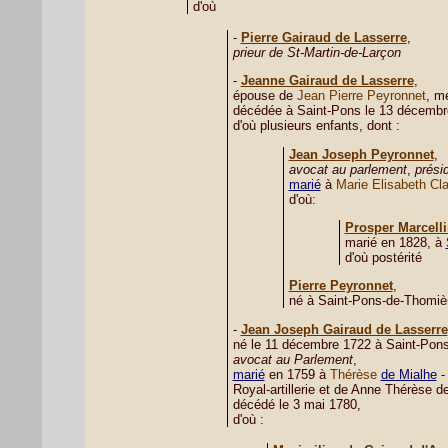
d'où
-
Pierre Gairaud de Lasserre
,
prieur de St-Martin-de-Larçon
-
Jeanne Gairaud de Lasserre
,
épouse de
Jean Pierre Peyronnet
, m
décédée à Saint-Pons le 13 décembr
d'où plusieurs enfants, dont :
Jean Joseph Peyronnet
,
avocat au parlement
,
prési
marié
à
Marie Elisabeth Cla
d'où:
Prosper Marcell
marié en 1828, à
d'où postérité
Pierre Peyronnet
,
né à Saint-Pons-de-Thomièr
-
Jean Joseph Gairaud de Lasserre
né le 11 décembre 1722 à Saint-Pons
avocat au Parlement
,
marié
en 1759 à
Thérèse
de Mialhe
- 
Royal-artillerie et de Anne Thérèse de
décédé le 3 mai 1780,
d'où :