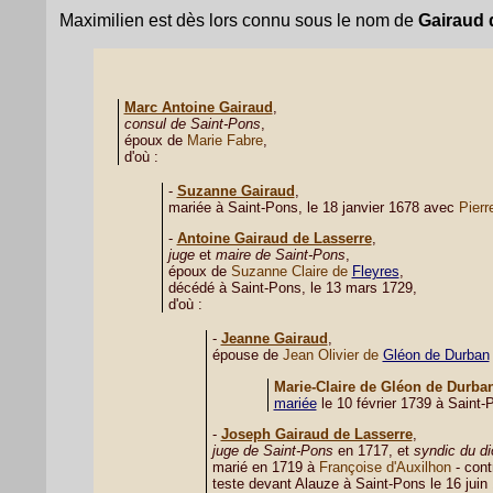
Maximilien est dès lors connu sous le nom de
Gairaud 
Marc Antoine Gairaud
,
consul de Saint-Pons
,
époux de
Marie Fabre
,
d'où :
-
Suzanne Gairaud
,
mariée à Saint-Pons, le 18 janvier 1678 avec
Pierr
-
Antoine Gairaud de Lasserre
,
juge
et
maire de Saint-Pons
,
époux de
Suzanne Claire de
Fleyres
,
décédé à Saint-Pons, le 13 mars 1729,
d'où :
-
Jeanne Gairaud
,
épouse de
Jean Olivier de
Gléon de Durban
Marie-Claire de Gléon de Durba
mariée
le 10 février 1739 à Saint
-
Joseph Gairaud de Lasserre
,
juge de Saint-Pons
en 1717, et
syndic du d
marié en 1719 à
Françoise d'Auxilhon
- cont
teste devant Alauze à Saint-Pons le 16 juin