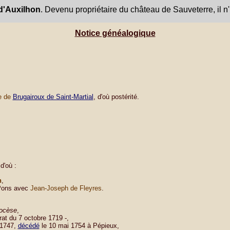
d'Auxilhon
. Devenu propriétaire du château de Sauveterre, il n'h
Notice généalogique
e de
Brugairoux de Saint-Martial
, d'où postérité.
d'où :
n
,
-Pons avec
Jean-Joseph de Fleyres
.
iocèse
,
rat du 7 octobre 1719 -,
 1747,
décédé
le 10 mai 1754 à Pépieux,