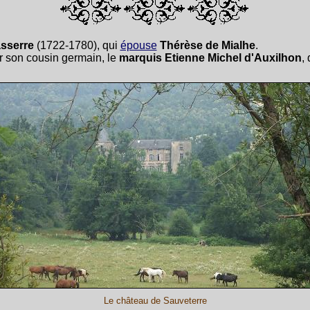
sserre
(1722-1780), qui
épouse
Thérèse de Mialhe
.
 son cousin germain, le
marquis Etienne Michel d'Auxilhon
,
Le château de Sauveterre