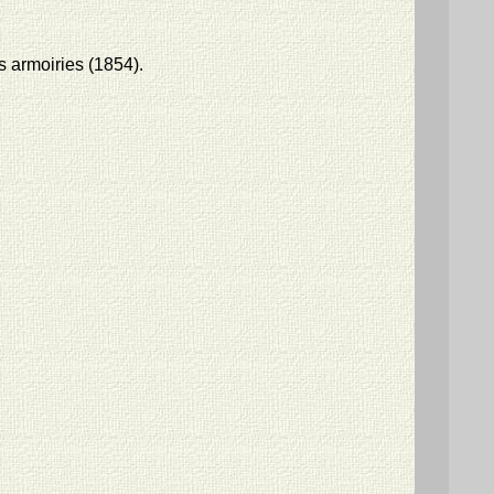
s armoiries (1854).