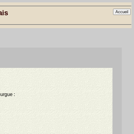
ais
ourgue :