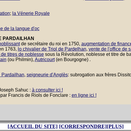
ation
;
la Vénerie Royale
e de la langue d'oc
E PARDAILHAN
noblissant
de secrétaire du roi en 1750,
augmentation de financ
 en 1763,
lo chivalier de Triol de Pardelhan
,
vente de l'office de s
 de titres de noblesse
sous la Révolution, noblesse et titre de ba
ain
(ou Philmin),
Autricourt
(en Bourgogne) .
e Pardailhan
,
seigneurie d'Anglès
: subrogation aux frères Dissit
Joseph Sahuc :
à consulter ici !
par Francis de Riols de Fonclare :
en ligne ici !
[ACCUEIL DU SITE]
[CORRESPONDRE]
[PLUS]