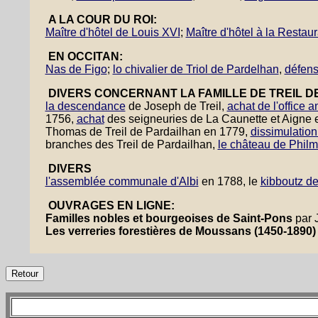
A LA COUR DU ROI:
Maître d'hôtel de Louis XVI
;
Maître d'hôtel à la Restaur
EN OCCITAN:
Nas de Figo
;
lo chivalier de Triol de Pardelhan
,
défens
DIVERS CONCERNANT LA FAMILLE DE TREIL D
la descendance
de Joseph de Treil,
achat de l'office a
1756,
achat
des seigneuries de La Caunette et Aigne
Thomas de Treil de Pardailhan en 1779,
dissimulation
branches des Treil de Pardailhan,
le château de Philm
DIVERS
l'assemblée communale d'Albi
en 1788, le
kibboutz d
OUVRAGES EN LIGNE:
Familles nobles et bourgeoises de Saint-Pons
par 
Les verreries forestières de Moussans (1450-1890)