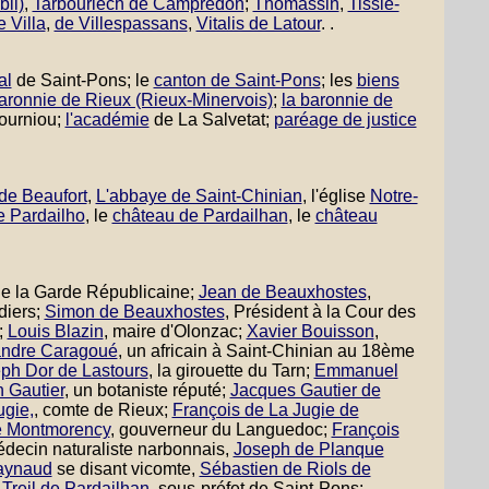
bli)
,
Tarbouriech de Campredon
;
Thomassin
,
Tissié-
e Villa
,
de Villespassans
,
Vitalis de Latour
. .
al
de Saint-Pons; le
canton de Saint-Pons
; les
biens
aronnie de Rieux (Rieux-Minervois)
;
la baronnie de
ourniou;
l'académie
de La Salvetat;
paréage de justice
de Beaufort
,
L'abbaye de Saint-Chinian
, l'église
Notre-
e Pardailho
, le
château de Pardailhan
, le
château
 de la Garde Républicaine;
Jean de Beauxhostes
,
diers;
Simon de Beauxhostes
, Président à la Cour des
;
Louis Blazin
, maire d'Olonzac;
Xavier Bouisson
,
andre Caragoué
, un africain à Saint-Chinian au 18ème
ph Dor de Lastours
, la girouette du Tarn;
Emmanuel
 Gautier
, un botaniste réputé;
Jacques Gautier de
ugie,
, comte de Rieux;
François de La Jugie de
de Montmorency
, gouverneur du Languedoc;
François
decin naturaliste narbonnais,
Joseph de Planque
aynaud
se disant vicomte,
Sébastien de Riols de
Treil de Pardailhan
, sous-préfet de Saint-Pons;