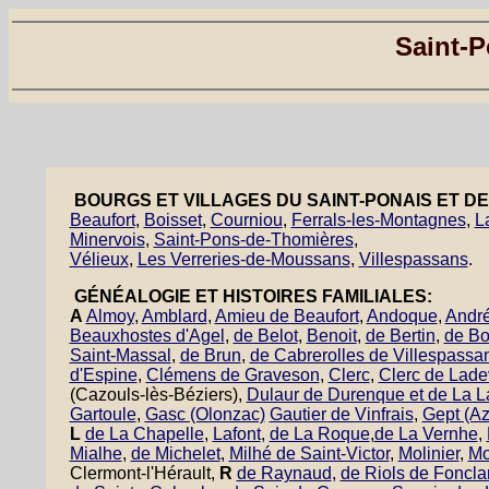
Saint-P
BOURGS ET VILLAGES DU SAINT-PONAIS ET DE
Beaufort
,
Boisset
,
Courniou
,
Ferrals-les-Montagnes
,
L
Minervois
,
Saint-Pons-de-Thomières
,
Vélieux
,
Les Verreries-de-Moussans
,
Villespassans
.
GÉNÉALOGIE ET HISTOIRES FAMILIALES:
A
Almoy
,
Amblard
,
Amieu de Beaufort
,
Andoque
,
André
Beauxhostes d'Agel
,
de Belot
,
Benoit
,
de Bertin
,
de B
Saint-Massal
,
de Brun
,
de Cabrerolles de Villespassa
d'Espine
,
Clémens de Graveson
,
Clerc
,
Clerc de Lad
(Cazouls-lès-Béziers),
Dulaur de Durenque et de La 
Gartoule
,
Gasc (Olonzac)
Gautier de Vinfrais
,
Gept (Az
L
de La Chapelle
,
Lafont
,
de La Roque
,
de La Vernhe
,
Mialhe
,
de Michelet
,
Milhé de Saint-Victor
,
Molinier
,
Mo
Clermont-l'Hérault,
R
de Raynaud
,
de Riols de Foncla