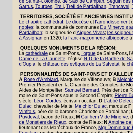
de Sainte-Colombe
,
de Saix de Campan
,
Seguin des
Sarrus
,
Tourbes
,
Treil
,
Treil de Pardailhan
,
Trencavel
,
TERRITOIRES, SOCIÉTÉ ET ANCIENNES INSTITU
Le chapitre cathédral
;
Le diocèse
et
l'arrondissement
d
nobles
; la communauté de communes
Du Minervois a
Pardailhan
; la seigneurie d'
Aigues-Vives
;
les seigneu
à Assignan
en 1320;
la franc-maçonnerie albigeoise
à 
QUELQUES MONUMENTS DE LA RÉGION:
La
cathédrale
de Saint-Pons,
l'orgue
de Saint-Pons, l'
Dame de La Caunette
, l'église
N-D de la Barthe de Sa
d'Oupia
, le
château des évêques de La Salvetat
, le
ch
PERSONNALITÉS DE SAINT-PONS ET D'AILLEU
A
Rose d’Amblard
, Marquise de Villeneuve;
B
Melchio
Premier Président en la Chambre des Comptes de Mon
Aides de Montpellier;
Samuel Bernard
, Président de 
maire de Saint-Pons sous le Second Empire;
Pierre B
siècle;
Léon Cordes
, écrivain occitan;
D
L'abbé Deleco
Dulac
, chevalier de Malte;
Melchior Dulac
, marquis;
F
Vinfrais
, père de la baronne Charlotte de Pardailhan;
Puydeval
, baron de Rieux;
M
Guilhem V de Minerve
, 
de Monstiers de Rieux
, comte de Rieux;
N
Antoine de 
lieutenant des Maréchaux de France,
Mgr Dominique 
Fonclare
, un des derniers verriers du Saint-Ponais;
T