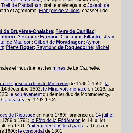
 Treil de Pardailhan
, tirailleur sénégalais;
Joseph de
marin et agronome;
François de Villiers
, chasseur de
ri
de Bruyères-Chalabre
;
Pierre
de Canillac
;
omborn
;
Alexandre
Farnese
;
Guillaume
Fillastre
;
Jean
ital de Mauléon
;
Gilbert
de Montdragon
;
Aymon
rt
;
Pierre
Roger
;
Raymond
de Roquecorne
;
Michel
nales et industrielles, les
mines
de La Caunette.
rre de position dans le Minervois
de 1588 à 1590;
la
 14 décembre 1592;
le Minervois menacé
en 1616, par
1625;
le soulèvement
du dernier duc de Montmorency,
s Camisards
, en 1702-1704.
nces de Rieussec
en mars 1789; l'annonce du
14 juillet
 1789 à 1791;
la Fête de la Fédération
le 14 juillet
ult, en 1791;
"exterminer tous les tyrans"
, à Riols en
ers 1800;
le concordat
de 1801.