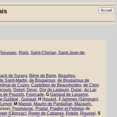
ais
Rieussec
,
Riols
,
Saint-Chinian
,
Saint-Jean-de-
ack de Surany
,
Bène de Barre
,
Beaulieu
,
e Saint-Martin
,
de Brugairoux
,
de Brugairoux de
rdinal de Cuzey
,
Castelbon de Beauxhostes
,
de Citon
ecouls
,
Delort
,
Devic
,
Dor de Lastours
,
Dulac
,
du Lac
es de Pouzols
,
Fourcade
,
G
Gairaud de Lasserre
,
e Guibbal
,
Guiraud
,
H
Houard
,
J
Jammes (Sérignan)
,
 Lenoir
,
M
Massip
,
Maurin de Pardaillan
,
Mazauric
,
uisse),
Poumayrac
,
Pradal
,
Pradier et Pelletan
de
ger (Olonzac)
,
Roger de Cabanes
,
Rotolp
,
Roussel
,
S