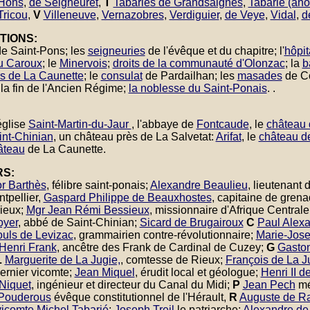
 Hons
,
de Seigneuret
,
T
Tabariés de Grandsaignes
,
Tabarié (ano
Tricou
,
V
Villeneuve
,
Vernazobres
,
Verdiguier
,
de Veye
,
Vidal
,
d
TIONS:
e Saint-Pons; les
seigneuries
de l'évêque et du chapitre; l'
hôpit
u Caroux
; le
Minervois
;
droits de la communauté d'Olonzac
; la
b
rs de La Caunette
; le
consulat
de Pardailhan; les
masades
de C
la fin de l'Ancien Régime;
la noblesse du Saint-Ponais
. .
église
Saint-Martin-du-Jaur
, l'abbaye de
Fontcaude
, le
château 
int-Chinian
, un château près de La Salvetat:
Arifat
, le
château d
âteau
de La Caunette.
RS:
r Barthès
, félibre saint-ponais;
Alexandre Beaulieu
, lieutenant
tpellier,
Gaspard Philippe de Beauxhostes
, capitaine de grena
Rieux;
Mgr Jean Rémi Bessieux
, missionnaire d'Afrique Centrale
oyer
, abbé de Saint-Chinian;
Sicard de Brugairoux
C
Paul Alex
uls de Levizac
, grammairien contre-révolutionnaire;
Marie-Jose
Henri Frank
, ancêtre des Frank de Cardinal de Cuzey;
G
Gaston
L
Marguerite de La Jugie,
, comtesse de Rieux;
François de La J
dernier vicomte;
Jean Miquel
, érudit local et géologue;
Henri II 
Niquet
, ingénieur et directeur du Canal du Midi;
P
Jean Pech
mé
Pouderous
évêque constitutionnel de l'Hérault,
R
Auguste de R
vicomte Michel Tabarié
;
Joseph Treil
le patriarche;
Alexandre de 