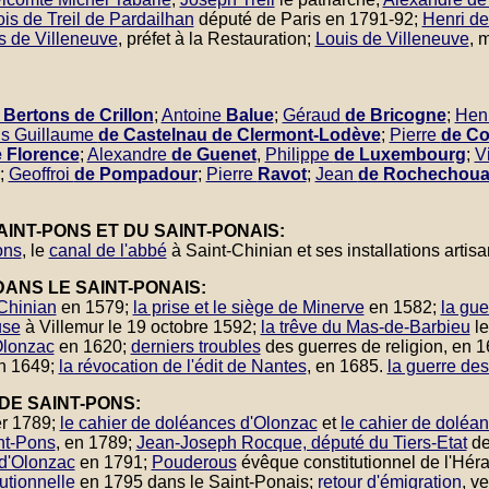
s de Treil de Pardailhan
député de Paris en 1791-92;
Henri de
s de Villeneuve
, préfet à la Restauration;
Louis de Villeneuve
, 
Bertons de Crillon
;
Antoine
Balue
;
Géraud
de Bricogne
;
Hen
is Guillaume
de Castelnau de Clermont-Lodève
;
Pierre
de C
 Florence
;
Alexandre
de Guenet
,
Philippe
de Luxembourg
;
V
;
Geoffroi
de Pompadour
;
Pierre
Ravot
;
Jean
de Rochechoua
INT-PONS ET DU SAINT-PONAIS:
ons
, le
canal de l'abbé
à Saint-Chinian et ses installations artisa
DANS LE SAINT-PONAIS:
-Chinian
en 1579;
la prise et le siège de Minerve
en 1582;
la gue
use
à Villemur le 19 octobre 1592;
la trêve du Mas-de-Barbieu
le
Olonzac
en 1620;
derniers troubles
des guerres de religion, en 
n 1649;
la révocation de l'édit de Nantes
, en 1685.
la guerre de
DE SAINT-PONS:
er 1789;
le cahier de doléances d'Olonzac
et
le cahier de doléa
int-Pons
, en 1789;
Jean-Joseph Rocque, député du Tiers-Etat
de
e d'Olonzac
en 1791;
Pouderous
évêque constitutionnel de l'Héra
tutionnelle
en 1795 dans le Saint-Ponais;
retour d'émigration
, v