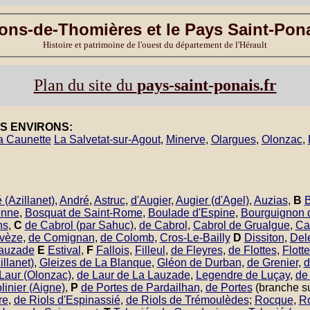
ons-de-Thomières et le Pays Saint-Pon
Histoire et patrimoine de l'ouest du département de l'Hérault
Plan du site du
pays-saint-ponais.fr
S ENVIRONS:
a Caunette
La Salvetat-sur-Agout
,
Minerve
,
Olargues
,
Olonzac
,
 (Azillanet)
,
André
,
Astruc
,
d'Augier
,
Augier (d'Agel)
,
Auzias
,
B
B
onne
,
Bosquat de Saint-Rome
,
Boulade d'Espine
,
Bourguignon d
ns
,
C
de Cabrol (par Sahuc)
,
de Cabrol
,
Cabrol de Grualgue
,
Ca
evèze
,
de Comignan
,
de Colomb
,
Cros-Le-Bailly
D
Dissiton
,
Del
Lauzade
E
Estival
,
F
Fallois
,
Filleul
,
de Fleyres
,
de Flottes
,
Flott
illanet)
,
Gleizes de La Blanque
,
Gléon de Durban
,
de Grenier
,
d
Laur (Olonzac)
,
de Laur de La Lauzade
,
Legendre de Luçay
,
de
linier (Aigne)
,
P
de Portes de Pardailhan
,
de Portes
(branche s
re
,
de Riols d'Espinassié
,
de Riols de Trémoulèdes
;
Rocque
,
Ro