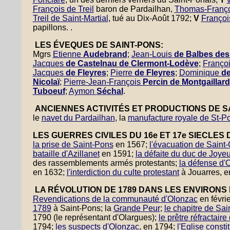
François de Treil
baron de Pardailhan,
Thomas-Françoi
Treil de Saint-Martial
, tué au Dix-Août 1792;
V
Françoi
papillons. .
LES ÉVEQUES DE SAINT-PONS:
Mgrs
Etienne
Audebrand
;
Jean-Louis
de Balbes des 
Jacques
de Castelnau de Clermont-Lodève
;
Franço
Jacques
de Fleyres
;
Pierre
de Fleyres
;
Dominique
de
Nicolaï
;
Pierre-Jean-François
Percin de Montgaillard
Tuboeuf
;
Aymon
Séchal
.
ANCIENNES ACTIVITÉS ET PRODUCTIONS DE SA
le
navet du Pardailhan
, la
manufacture royale de St-P
LES GUERRES CIVILES DU 16e ET 17e SIECLES 
la prise de Saint-Pons
en 1567;
l'évacuation de Saint
bataille d'Azillanet
en 1591;
la défaite du duc de Joye
des rassemblements armés protestants;
la défense d'
en 1632;
l'interdiction du culte protestant
à Jouarres, e
LA RÉVOLUTION DE 1789 DANS LES ENVIRONS 
Revendications de la communauté d'Olonzac
en févri
1789
à Saint-Pons; la
Grande Peur
;
le chapitre de Sa
1790 (le représentant d'Olargues);
le prêtre réfractair
1794;
les suspects d'Olonzac
, en 1794;
l'Eglise consti