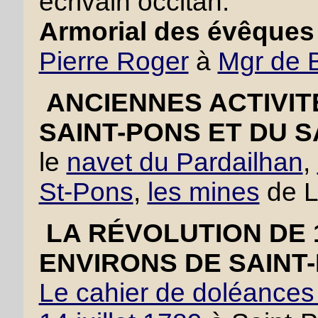
écrivain occitan.
Armorial des évêques 
Pierre Roger
à
Mgr de 
ANCIENNES ACTIVIT
SAINT-PONS ET DU S
le
navet du Pardailhan
,
St-Pons
,
les mines
de L
LA RÉVOLUTION DE 
ENVIRONS DE SAINT
Le cahier de doléances