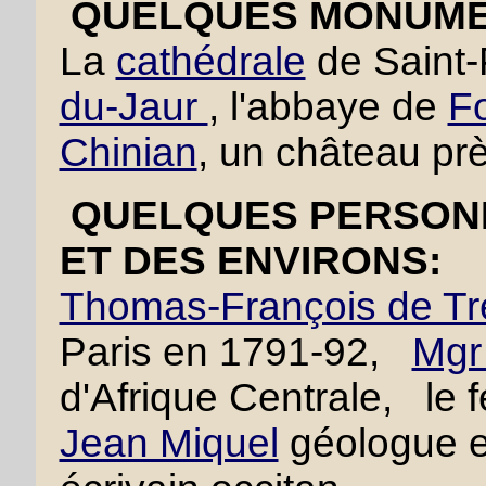
QUELQUES MONUMEN
La
cathédrale
de Saint-
du-Jaur
, l'abbaye de
F
Chinian
, un château pr
QUELQUES PERSONN
ET DES ENVIRONS:
Thomas-François de Tre
Paris en 1791-92,
Mgr
d'Afrique Centrale, le f
Jean Miquel
géologue et