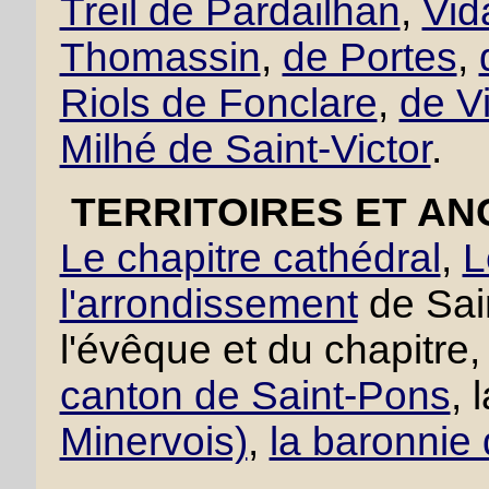
Treil de Pardailhan
,
Vid
Thomassin
,
de Portes
,
Riols de Fonclare
,
de V
Milhé de Saint-Victor
.
TERRITOIRES ET AN
Le chapitre cathédral
,
L
l'arrondissement
de Sai
l'évêque et du chapitre, 
canton de Saint-Pons
, 
Minervois)
,
la baronnie