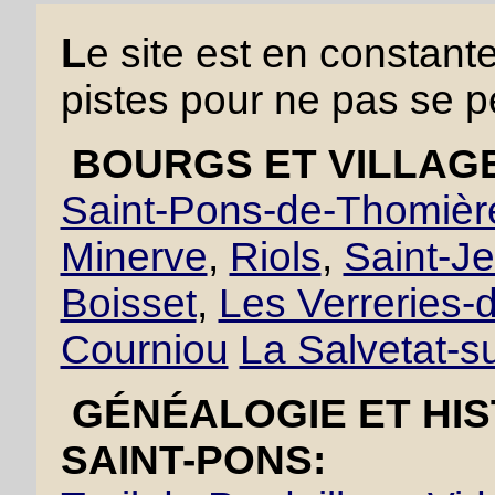
L
e site est en constant
pistes pour ne pas se p
BOURGS ET VILLAGE
Saint-Pons-de-Thomièr
Minerve
,
Riols
,
Saint-J
Boisset
,
Les Verreries
Courniou
La Salvetat-s
GÉNÉALOGIE ET HIS
SAINT-PONS: