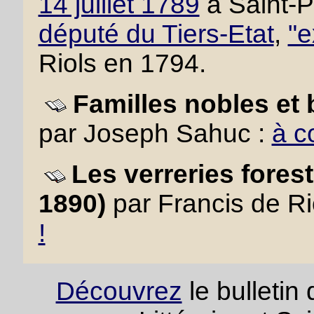
14 juillet 1789
à Saint-
député du Tiers-Etat
,
"e
Riols en 1794.
Familles nobles et
par Joseph Sahuc :
à co
Les verreries fores
1890)
par Francis de Ri
!
Découvrez
le bulletin