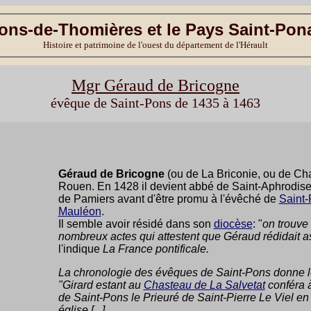
ons-de-Thomières et le Pays Saint-Pon
Histoire et patrimoine de l'ouest du département de l'Hérault
Mgr Géraud de Bricogne
évêque de Saint-Pons de 1435 à 1463
Géraud de Bricogne
(ou de La Briconie, ou de Char
Rouen. En 1428 il devient abbé de Saint-Aphrodise
de Pamiers avant d'être promu à l'évêché de
Saint
Mauléon
.
Il semble avoir résidé dans son
diocèse
: "
on trouve 
nombreux actes qui attestent que Géraud rédidait as
l'indique
La France pontificale.
La chronologie des évêques de Saint-Pons
donne le
"Girard estant au
Chasteau de La Salvetat
conféra 
de Saint-Pons le Prieuré de Saint-Pierre Le Viel en 
église [...].