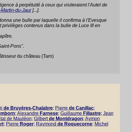
lgence à perpétuité à ceux qui visiteraient l'Autel de
-Martin-du-Jaur
[...].
 donna une bulle par laquelle il confirma à l'Evesque
 privilèges contenus dans la bulle de Luce III en
apître.
Saint-Pons".
âtisseur du château (Tarn)
ri
de Bruyères-Chalabre
;
Pierre
de Canillac
;
omborn
;
Alexandre
Farnese
;
Guillaume
Fillastre
;
Jean
ital de Mauléon
;
Gilbert
de Montdragon
;
Aymon
rt
;
Pierre
Roger
;
Raymond
de Roquecorne
;
Michel