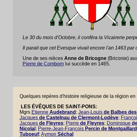
Le 30 du mois d'Octobre, il conféra la Vicairerie per
Il parait que cet Evesque vivait encore l'an 1463 par
Une de ses nièces
Anne de Bricogne
(Briconie) av
Pierre de Comborn
lui succède en 1465.
Quelques repères d'histoire religieuse de la région en 
LES ÉVÊQUES DE SAINT-PONS:
Mgrs
Etienne
Audebrand
;
Jean-Louis
de Balbes des 
Jacques
de Castelnau de Clermont-Lodève
;
Franço
Jacques
de Fleyres
;
Pierre
de Fleyres
;
Dominique
de
Nicolaï
;
Pierre-Jean-François
Percin de Montgaillard
Tuboeuf
;
Aymon
Séchal