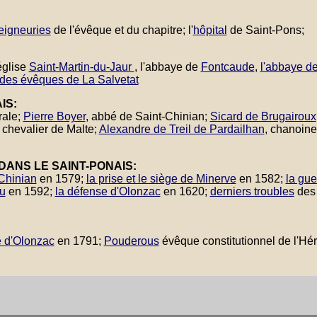
eigneuries
de l'évêque et du chapitre; l'
hôpital
de Saint-Pons;
église
Saint-Martin-du-Jaur
, l'abbaye de
Fontcaude
,
l'abbaye d
 des évêques de La Salvetat
IS:
rale;
Pierre Boyer
, abbé de Saint-Chinian;
Sicard de Brugairoux
, chevalier de Malte;
Alexandre de Treil de Pardailhan
, chanoine
 DANS LE SAINT-PONAIS:
-Chinian
en 1579;
la prise et le siège de Minerve
en 1582;
la gue
eu
en 1592;
la défense d'Olonzac
en 1620;
derniers troubles
des 
re d'Olonzac
en 1791;
Pouderous
évêque constitutionnel de l'Hér