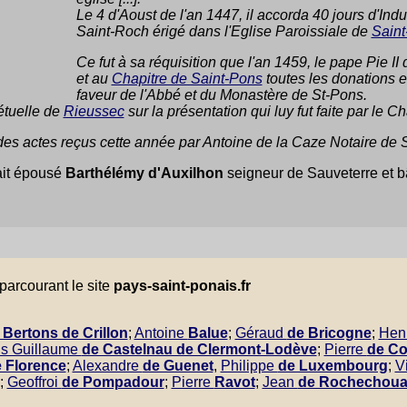
Le 4 d'Aoust de l'an 1447, il accorda 40 jours d'Indu
Saint-Roch érigé dans l'Eglise Paroissiale de
Saint
Ce fut à sa réquisition que l'an 1459, le pape Pie II
et au
Chapitre de Saint-Pons
toutes les donations et
faveur de l'Abbé et du Monastère de St-Pons.
pétuelle de
Rieussec
sur la présentation qui luy fut faite par le Ch
 des actes reçus cette année par Antoine de la Caze Notaire de 
ait épousé
Barthélémy d'Auxilhon
seigneur de Sauveterre et b
parcourant le site
pays-saint-ponais.fr
Bertons de Crillon
;
Antoine
Balue
;
Géraud
de Bricogne
;
Hen
is Guillaume
de Castelnau de Clermont-Lodève
;
Pierre
de C
 Florence
;
Alexandre
de Guenet
,
Philippe
de Luxembourg
;
V
;
Geoffroi
de Pompadour
;
Pierre
Ravot
;
Jean
de Rochechoua