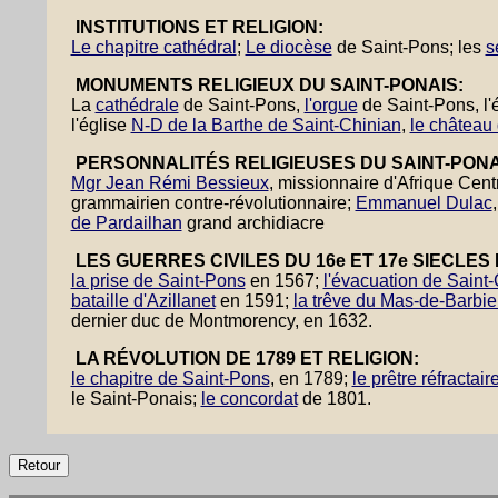
INSTITUTIONS ET RELIGION:
Le chapitre cathédral
;
Le diocèse
de Saint-Pons; les
s
MONUMENTS RELIGIEUX DU SAINT-PONAIS:
La
cathédrale
de Saint-Pons,
l'orgue
de Saint-Pons, l'
l'église
N-D de la Barthe de Saint-Chinian
,
le château
PERSONNALITÉS RELIGIEUSES DU SAINT-PONA
Mgr Jean Rémi Bessieux
, missionnaire d'Afrique Cent
grammairien contre-révolutionnaire;
Emmanuel Dulac
de Pardailhan
grand archidiacre
LES GUERRES CIVILES DU 16e ET 17e SIECLES
la prise de Saint-Pons
en 1567;
l'évacuation de Saint
bataille d'Azillanet
en 1591;
la trêve du Mas-de-Barbi
dernier duc de Montmorency, en 1632.
LA RÉVOLUTION DE 1789 ET RELIGION:
le chapitre de Saint-Pons
, en 1789;
le prêtre réfractai
le Saint-Ponais;
le concordat
de 1801.