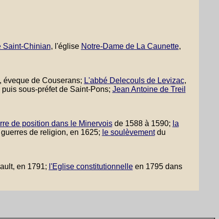
e Saint-Chinian
, l'église
Notre-Dame de La Caunette
,
, éveque de Couserans;
L'abbé Delecouls de Levizac
,
 puis sous-préfet de Saint-Pons;
Jean Antoine de Treil
rre de position dans le Minervois
de 1588 à 1590;
la
guerres de religion, en 1625;
le soulèvement
du
ault, en 1791;
l'Eglise constitutionnelle
en 1795 dans