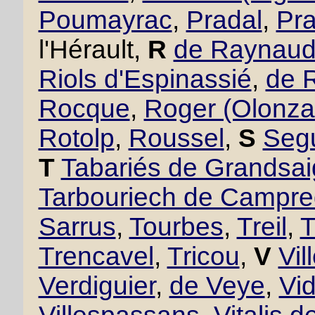
Poumayrac
,
Pradal
,
Pra
l'Hérault,
R
de Raynau
Riols d'Espinassié
,
de 
Rocque
,
Roger (Olonza
Rotolp
,
Roussel
,
S
Seg
T
Tabariés de Grandsa
Tarbouriech de Campr
Sarrus
,
Tourbes
,
Treil
,
T
Trencavel
,
Tricou
,
V
Vil
Verdiguier
,
de Veye
,
Vid