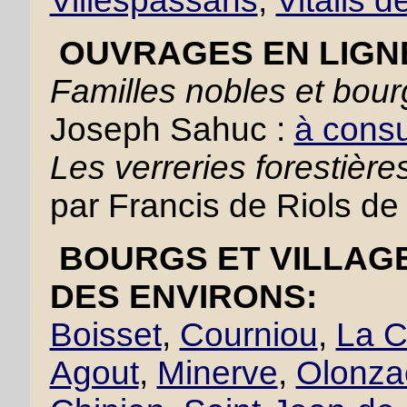
Villespassans
,
Vitalis d
OUVRAGES EN LIGN
Familles nobles et bou
Joseph Sahuc :
à consul
Les verreries forestiè
par Francis de Riols de
BOURGS ET VILLAGE
DES ENVIRONS:
Boisset
,
Courniou
,
La C
Agout
,
Minerve
,
Olonza