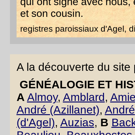
qui ont signé avec nous, e
et son cousin.
registres paroissiaux d'Agel, 
A la découverte du site
GÉNÉALOGIE ET HIS
A
Almoy
,
Amblard
,
Amie
André (Azillanet)
,
André
(d'Agel)
,
Auzias
,
B
Back