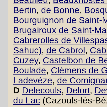
Beaulieu
,
Beauxhostes 
Bertin
,
de Bonne
,
Bosqu
Bourguignon de Saint-M
Brugairoux de Saint-Ma
Cabrerolles de Villesp
Sahuc)
,
de Cabrol
,
Cabr
Cuzey
,
Castelbon de B
Boulade
,
Clémens de 
Ladevèze
,
de Comigna
D
Delecouls
,
Delort
,
De
du Lac
(Cazouls-lès-Bé