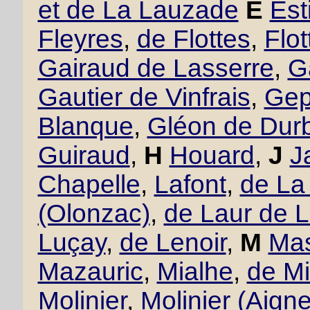
et de La Lauzade
E
Est
Fleyres
,
de Flottes
,
Flo
Gairaud de Lasserre
,
G
Gautier de Vinfrais
,
Gept
Blanque
,
Gléon de Dur
Guiraud
,
H
Houard
,
J
J
Chapelle
,
Lafont
,
de La
(Olonzac)
,
de Laur de 
Luçay
,
de Lenoir
,
M
Mas
Mazauric
,
Mialhe
,
de Mi
Molinier
,
Molinier (Aigne