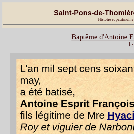
Saint-Pons-de-Thomière
Histoire et patrimoine
Baptême d'Antoine Es
le
L'an mil sept cens soixant
may,
a été batisé,
Antoine Esprit Françoi
fils légitime de Mre
Hyaci
Roy et viguier de Narbo