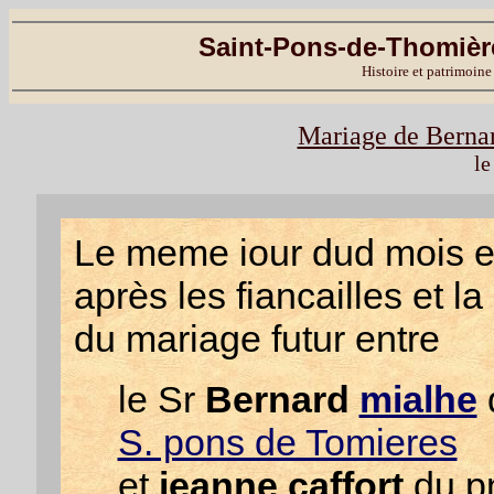
Saint-Pons-de-Thomière
Histoire et patrimoine
Mariage de Bernar
le
Le meme iour dud mois e
après les fiancailles et l
du mariage futur entre
le Sr
Bernard
mialhe
d
S. pons de Tomieres
et
jeanne caffort
du pn