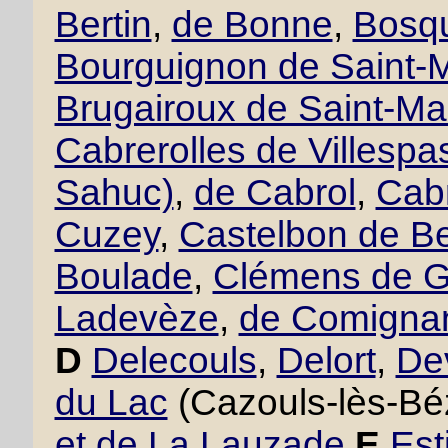
Bertin
,
de Bonne
,
Bosqu
Bourguignon de Saint-M
Brugairoux de Saint-Ma
Cabrerolles de Villesp
Sahuc)
,
de Cabrol
,
Cabr
Cuzey
,
Castelbon de B
Boulade
,
Clémens de 
Ladevèze
,
de Comigna
D
Delecouls
,
Delort
,
De
du Lac
(Cazouls-lès-Bé
et de La Lauzade
E
Est