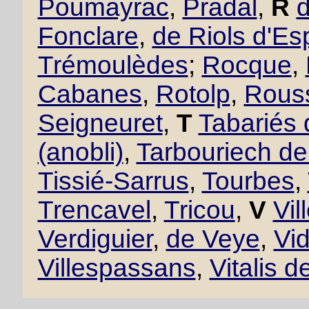
Poumayrac
,
Pradal
,
R
Fonclare
,
de Riols d'Es
Trémoulèdes
;
Rocque
,
Cabanes
,
Rotolp
,
Rous
Seigneuret
,
T
Tabariés
(anobli)
,
Tarbouriech d
Tissié-Sarrus
,
Tourbes
,
Trencavel
,
Tricou
,
V
Vil
Verdiguier
,
de Veye
,
Vid
Villespassans
,
Vitalis d