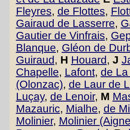
Fleyres
,
de Flottes
,
Flo
Gairaud de Lasserre
,
G
Gautier de Vinfrais
,
Gept
Blanque
,
Gléon de Dur
Guiraud
,
H
Houard
,
J
J
Chapelle
,
Lafont
,
de La
(Olonzac)
,
de Laur de 
Luçay
,
de Lenoir
,
M
Mas
Mazauric
,
Mialhe
,
de Mi
Molinier
,
Molinier (Aigne