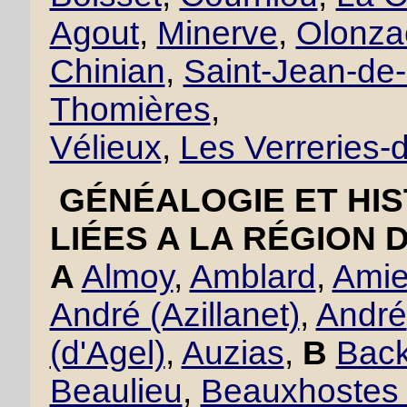
Agout
,
Minerve
,
Olonza
Chinian
,
Saint-Jean-de
Thomières
,
Vélieux
,
Les Verreries
GÉNÉALOGIE ET HIS
LIÉES A LA RÉGION 
A
Almoy
,
Amblard
,
Amie
André (Azillanet)
,
André
(d'Agel)
,
Auzias
,
B
Back
Beaulieu
,
Beauxhostes 