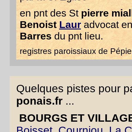
en pnt des St
pierre mia
Benoist
Laur
advocat en 
Barres
du pnt lieu.
registres paroissiaux de Pépi
Quelques pistes pour pa
ponais.fr
...
BOURGS ET VILLAGE
Boisset
,
Courniou
,
La C