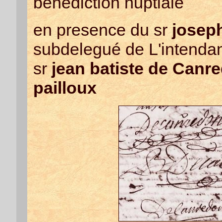
benediction nuptiale
en presence du sr
josep
subdelegué de L'intendan
sr
jean batiste de Canr
pailloux