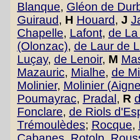
Blanque
,
Gléon de Dur
Guiraud
,
H
Houard
,
J
J
Chapelle
,
Lafont
,
de La
(Olonzac)
,
de Laur de 
Luçay
,
de Lenoir
,
M
Mas
Mazauric
,
Mialhe
,
de Mi
Molinier
,
Molinier (Aigne
Poumayrac
,
Pradal
,
R
Fonclare
,
de Riols d'Es
Trémoulèdes
;
Rocque
,
Cabanes
,
Rotolp
,
Rous