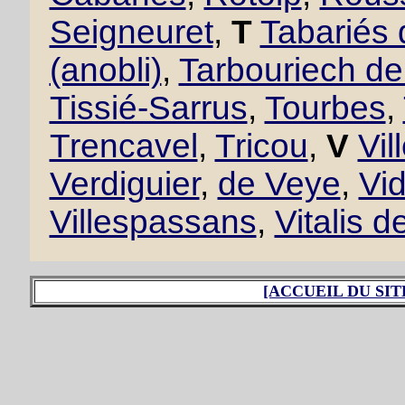
Seigneuret
,
T
Tabariés
(anobli)
,
Tarbouriech d
Tissié-Sarrus
,
Tourbes
,
Trencavel
,
Tricou
,
V
Vil
Verdiguier
,
de Veye
,
Vid
Villespassans
,
Vitalis d
[ACCUEIL DU SIT