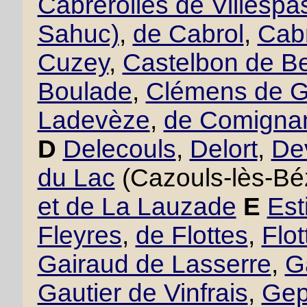
Cabrerolles de Villesp
Sahuc)
,
de Cabrol
,
Cabr
Cuzey
,
Castelbon de B
Boulade
,
Clémens de 
Ladevèze
,
de Comigna
D
Delecouls
,
Delort
,
De
du Lac
(Cazouls-lès-Bé
et de La Lauzade
E
Est
Fleyres
,
de Flottes
,
Flo
Gairaud de Lasserre
,
G
Gautier de Vinfrais
,
Gept