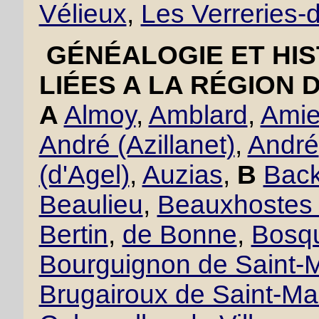
Vélieux
,
Les Verreries
GÉNÉALOGIE ET HIS
LIÉES A LA RÉGION 
A
Almoy
,
Amblard
,
Amie
André (Azillanet)
,
André
(d'Agel)
,
Auzias
,
B
Back
Beaulieu
,
Beauxhostes 
Bertin
,
de Bonne
,
Bosqu
Bourguignon de Saint-M
Brugairoux de Saint-Ma