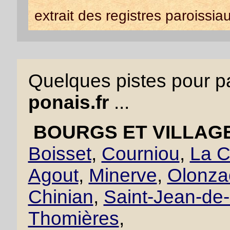
extrait des registres paroissia
Quelques pistes pour pa
ponais.fr
...
BOURGS ET VILLAGE
Boisset
,
Courniou
,
La C
Agout
,
Minerve
,
Olonza
Chinian
,
Saint-Jean-de
Thomières
,