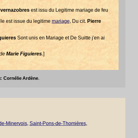
 vernazobres
est issu du Legitime mariage de feu
lle est issue du legitime
mariage
, Du cit.
Pierre
guieres
Sont unis en Mariage et De Suitte j'en ai
 de
Marie Figuieres
.
]
ec
Cornélie Ardène
.
de-Minervois
,
Saint-Pons-de-Thomières
,