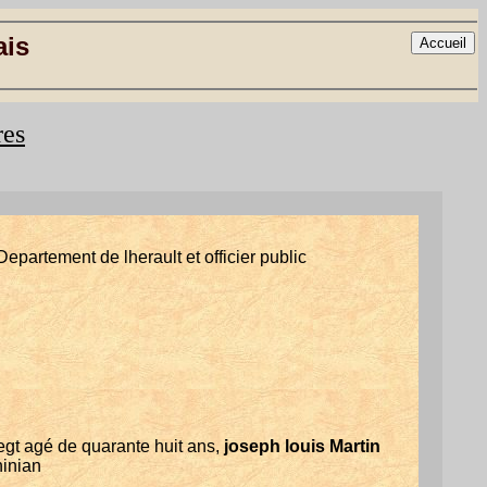
ais
res
epartement de lherault et officier public
gt agé de quarante huit ans,
joseph louis Martin
hinian