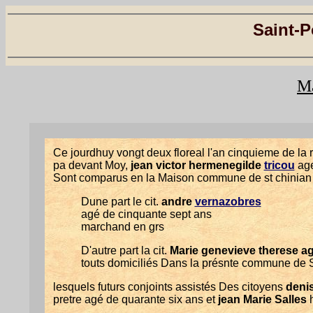
Saint-P
Ma
Ce jourdhuy vongt deux floreal l'an cinquieme de la 
pa devant Moy,
jean victor hermenegilde
tricou
age
Sont comparus en la Maison commune de st chinian 
Dune part le cit.
andre
vernazobres
agé de cinquante sept ans
marchand en grs
D'autre part la cit.
Marie genevieve therese ag
touts domiciliés Dans la présnte commune de S
lesquels futurs conjoints assistés Des citoyens
deni
pretre agé de quarante six ans et
jean Marie Salles
h