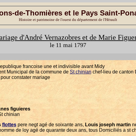
ons-de-Thomières et le Pays Saint-Pon
Histoire et patrimoine de l'ouest du département de l'Hérault
riage d'André Vernazobres et de Marie Figue
le 11 mai 1797
republique francoise une et indivisible avant Midy
nt Municipal de la commune de
St chinian
chef-lieu de canton D
pour constater mariage
nes figuieres
t chinian
s
flottes
pere negt agé de soixante ans,
Louis joseph martin
ne
omme de loy agé de quarante deux ans, tous Domiciliés a st c