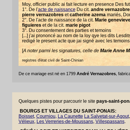
Moy, officier public ai fait lecture en presence Des fu
1°. De l'
acte de naissance
Du cit.
andre vernazobre
pierre vernazobres
et
catherine azema
mariés, Dom
2°. De l'acte de naissance de la cit.
Marie genevieve
figuieres
et de la cit.
marie pigot
3°. Du consentement des parties et temoins
[...] j'ai prononcé au nom de la loy qye les dits Lesdits
redigé le present acte que jai signé avec les temoins 
[
A noter parmi les signatures, celle de
Marie Anne M
registres d'état civil de Saint-Chinian
De ce mariage est né en 1799
André Vernazobres
, fabri
Quelques pistes pour parcourir le site
pays-saint-pona
BOURGS ET VILLAGES DU SAINT-PONAIS:
Boisset
,
Courniou
,
La Caunette
La Salvetat-sur-Agout
Vélieux
,
Les Verreries-de-Moussans
,
Villespassans
.