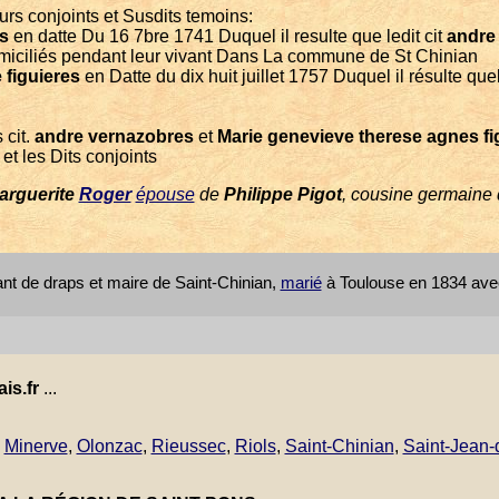
turs conjoints et Susdits temoins:
s
en datte Du 16 7bre 1741 Duquel il resulte que ledit cit
andre
iciliés pendant leur vivant Dans La commune de St Chinian
 figuieres
en Datte du dix huit juillet 1757 Duquel il résulte que
 cit.
andre vernazobres
et
Marie genevieve therese agnes fi
et les Dits conjoints
arguerite
Roger
épouse
de
Philippe Pigot
, cousine germaine
cant de draps et maire de Saint-Chinian,
marié
à Toulouse en 1834 av
is.fr
...
,
Minerve
,
Olonzac
,
Rieussec
,
Riols
,
Saint-Chinian
,
Saint-Jean-