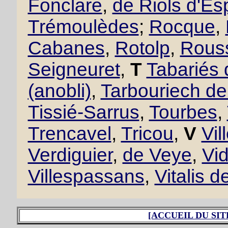
Fonclare
,
de Riols d'Es
Trémoulèdes
;
Rocque
,
Cabanes
,
Rotolp
,
Rous
Seigneuret
,
T
Tabariés
(anobli)
,
Tarbouriech d
Tissié-Sarrus
,
Tourbes
,
Trencavel
,
Tricou
,
V
Vil
Verdiguier
,
de Veye
,
Vid
Villespassans
,
Vitalis d
[ACCUEIL DU SIT