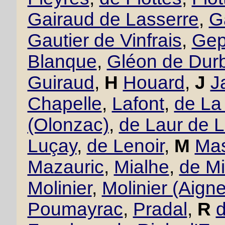
Gairaud de Lasserre
,
G
Gautier de Vinfrais
,
Gept
Blanque
,
Gléon de Dur
Guiraud
,
H
Houard
,
J
J
Chapelle
,
Lafont
,
de La
(Olonzac)
,
de Laur de 
Luçay
,
de Lenoir
,
M
Mas
Mazauric
,
Mialhe
,
de Mi
Molinier
,
Molinier (Aigne
Poumayrac
,
Pradal
,
R