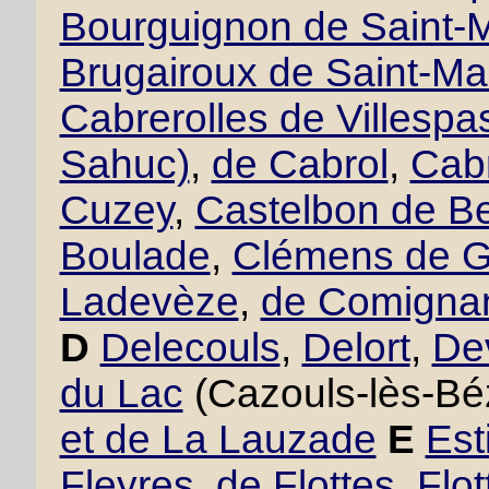
Bourguignon de Saint-M
Brugairoux de Saint-Ma
Cabrerolles de Villesp
Sahuc)
,
de Cabrol
,
Cabr
Cuzey
,
Castelbon de B
Boulade
,
Clémens de 
Ladevèze
,
de Comigna
D
Delecouls
,
Delort
,
De
du Lac
(Cazouls-lès-Bé
et de La Lauzade
E
Est
Fleyres
,
de Flottes
,
Flo