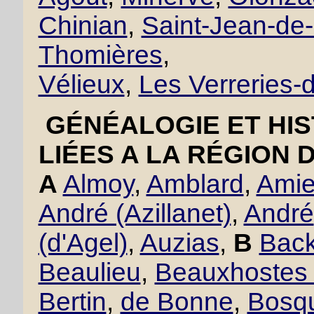
Chinian
,
Saint-Jean-de
Thomières
,
Vélieux
,
Les Verreries
GÉNÉALOGIE ET HIS
LIÉES A LA RÉGION 
A
Almoy
,
Amblard
,
Amie
André (Azillanet)
,
André
(d'Agel)
,
Auzias
,
B
Back
Beaulieu
,
Beauxhostes 
Bertin
,
de Bonne
,
Bosqu