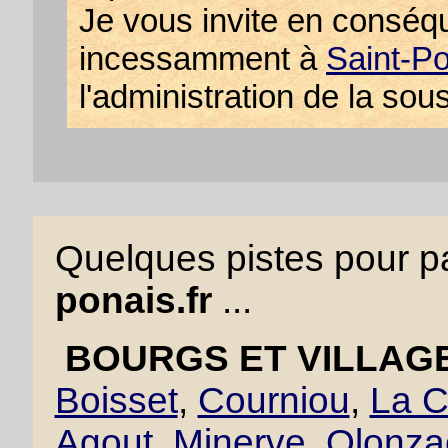
Je vous invite en conséq
incessamment à
Saint-P
l'administration de la sou
Quelques pistes pour pa
ponais.fr
...
BOURGS ET VILLAGE
Boisset
,
Courniou
,
La C
Agout
,
Minerve
,
Olonza