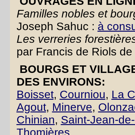
OUVRAGES EN LIGN
Familles nobles et bou
Joseph Sahuc :
à consul
Les verreries forestiè
par Francis de Riols de
BOURGS ET VILLAGE
DES ENVIRONS:
Boisset
,
Courniou
,
La C
Agout
,
Minerve
,
Olonza
Chinian
,
Saint-Jean-de
Thomières
,