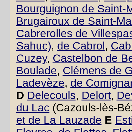
Bourguignon de Saint-M
Brugairoux de Saint-Ma
Cabrerolles de Villesp
Sahuc)
,
de Cabrol
,
Cabr
Cuzey
,
Castelbon de B
Boulade
,
Clémens de 
Ladevèze
,
de Comigna
D
Delecouls
,
Delort
,
De
du Lac
(Cazouls-lès-Bé
et de La Lauzade
E
Est