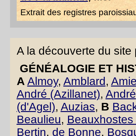
Extrait des registres paroissi
A la découverte du site
GÉNÉALOGIE ET HIS
A
Almoy
,
Amblard
,
Amie
André (Azillanet)
,
André
(d'Agel)
,
Auzias
,
B
Back
Beaulieu
,
Beauxhostes 
Bertin
,
de Bonne
,
Bosqu