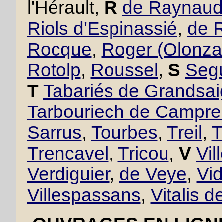
l'Hérault,
R
de Raynau
Riols d'Espinassié
,
de 
Rocque
,
Roger (Olonza
Rotolp
,
Roussel
,
S
Seg
T
Tabariés de Grandsa
Tarbouriech de Campr
Sarrus
,
Tourbes
,
Treil
,
T
Trencavel
,
Tricou
,
V
Vil
Verdiguier
,
de Veye
,
Vid
Villespassans
,
Vitalis d