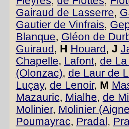
Fleyres
,
de Flottes
,
Flo
Gairaud de Lasserre
,
G
Gautier de Vinfrais
,
Gept
Blanque
,
Gléon de Dur
Guiraud
,
H
Houard
,
J
J
Chapelle
,
Lafont
,
de La
(Olonzac)
,
de Laur de 
Luçay
,
de Lenoir
,
M
Mas
Mazauric
,
Mialhe
,
de Mi
Molinier
,
Molinier (Aigne
Poumayrac
,
Pradal
,
Pra