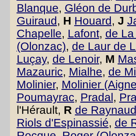
Blanque
,
Gléon de Dur
Guiraud
,
H
Houard
,
J
J
Chapelle
,
Lafont
,
de La
(Olonzac)
,
de Laur de 
Luçay
,
de Lenoir
,
M
Mas
Mazauric
,
Mialhe
,
de Mi
Molinier
,
Molinier (Aigne
Poumayrac
,
Pradal
,
Pra
l'Hérault,
R
de Raynau
Riols d'Espinassié
,
de 
Rocque
,
Roger (Olonza