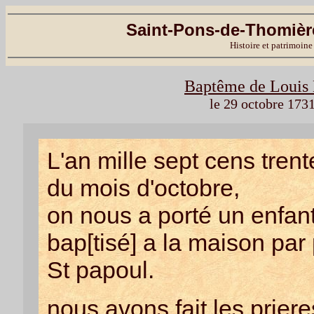
Saint-Pons-de-Thomière
Histoire et patrimoine
Baptême de Louis 
le 29 octobre 173
L'an mille sept cens trent
du mois d'octobre,
on nous a porté un enfant 
bap[tisé] a la maison par
St papoul.
nous avons fait les prie