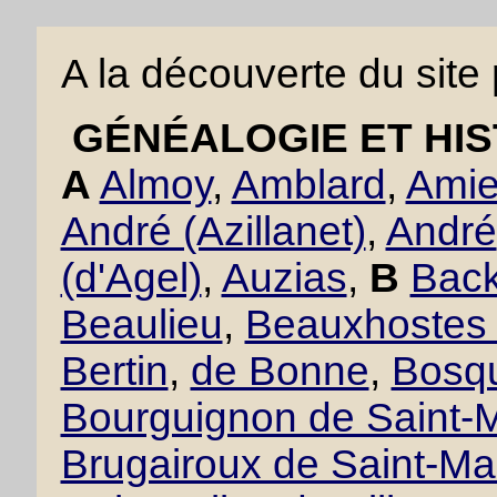
A la découverte du site
GÉNÉALOGIE ET HIS
A
Almoy
,
Amblard
,
Amie
André (Azillanet)
,
André
(d'Agel)
,
Auzias
,
B
Back
Beaulieu
,
Beauxhostes 
Bertin
,
de Bonne
,
Bosqu
Bourguignon de Saint-M
Brugairoux de Saint-Ma