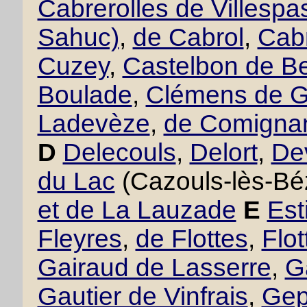
Cabrerolles de Villesp
Sahuc)
,
de Cabrol
,
Cabr
Cuzey
,
Castelbon de B
Boulade
,
Clémens de 
Ladevèze
,
de Comigna
D
Delecouls
,
Delort
,
De
du Lac
(Cazouls-lès-Bé
et de La Lauzade
E
Est
Fleyres
,
de Flottes
,
Flo
Gairaud de Lasserre
,
G
Gautier de Vinfrais
,
Gept