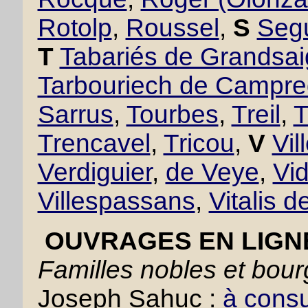
Rotolp
,
Roussel
,
S
Seg
T
Tabariés de Grandsa
Tarbouriech de Campr
Sarrus
,
Tourbes
,
Treil
,
T
Trencavel
,
Tricou
,
V
Vil
Verdiguier
,
de Veye
,
Vid
Villespassans
,
Vitalis d
OUVRAGES EN LIGN
Familles nobles et bou
Joseph Sahuc :
à consul