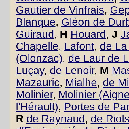
Gautier de Vinfrais
,
Gept
Blanque
,
Gléon de Dur
Guiraud
,
H
Houard
,
J
J
Chapelle
,
Lafont
,
de La
(Olonzac)
,
de Laur de 
Luçay
,
de Lenoir
,
M
Mas
Mazauric
,
Mialhe
,
de Mi
Molinier
,
Molinier (Aigne
l'Hérault)
,
Portes de Pa
R
de Raynaud
,
de Riol