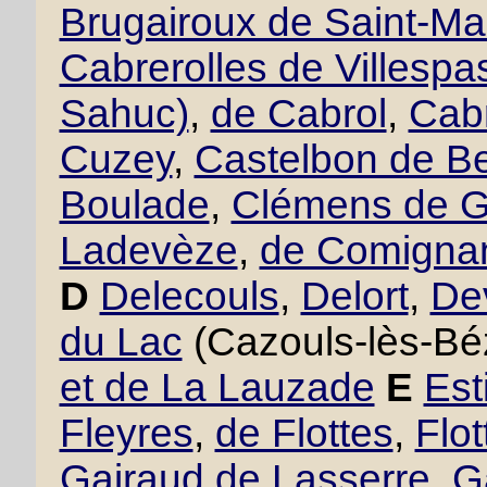
Brugairoux de Saint-Ma
Cabrerolles de Villesp
Sahuc)
,
de Cabrol
,
Cabr
Cuzey
,
Castelbon de B
Boulade
,
Clémens de 
Ladevèze
,
de Comigna
D
Delecouls
,
Delort
,
De
du Lac
(Cazouls-lès-Bé
et de La Lauzade
E
Est
Fleyres
,
de Flottes
,
Flo
Gairaud de Lasserre
,
G