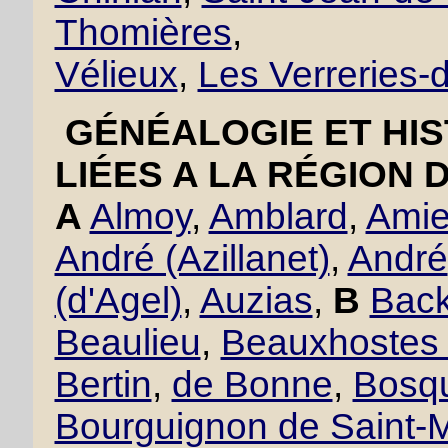
Thomières
,
Vélieux
,
Les Verreries
GÉNÉALOGIE ET HIS
LIÉES A LA RÉGION 
A
Almoy
,
Amblard
,
Amie
André (Azillanet)
,
André
(d'Agel)
,
Auzias
,
B
Back
Beaulieu
,
Beauxhostes 
Bertin
,
de Bonne
,
Bosqu
Bourguignon de Saint-M