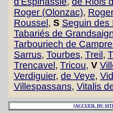
d'Espinassié
,
de Riols 
Roger (Olonzac)
,
Roger
Roussel
,
S
Seguin des
Tabariés de Grandsaig
Tarbouriech de Campr
Sarrus
,
Tourbes
,
Treil
,
T
Trencavel
,
Tricou
,
V
Vil
Verdiguier
,
de Veye
,
Vid
Villespassans
,
Vitalis d
[ACCUEIL DU SIT