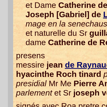
et Dame
Catherine de
Joseph [Gabriel] de
mage en la senechaus
et naturelle du Sr
guil
dame
Catherine de R
presens
messire
jean
de Raynau
hyacinthe Roch tinard
presidial
Mr Me
Pierre A
parlement
et Sr
joseph ve
signés avec Roa pretre 