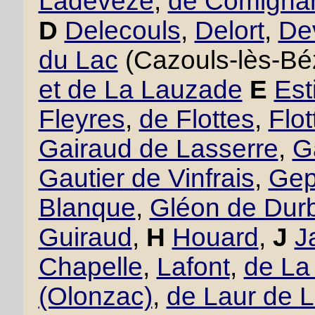
Ladevèze
,
de Comigna
D
Delecouls
,
Delort
,
De
du Lac
(Cazouls-lès-Bé
et de La Lauzade
E
Est
Fleyres
,
de Flottes
,
Flo
Gairaud de Lasserre
,
G
Gautier de Vinfrais
,
Gept
Blanque
,
Gléon de Dur
Guiraud
,
H
Houard
,
J
J
Chapelle
,
Lafont
,
de La
(Olonzac)
,
de Laur de 