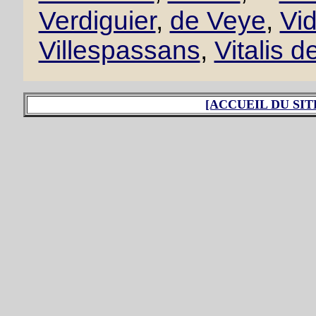
Verdiguier
,
de Veye
,
Vid
Villespassans
,
Vitalis d
[ACCUEIL DU SIT