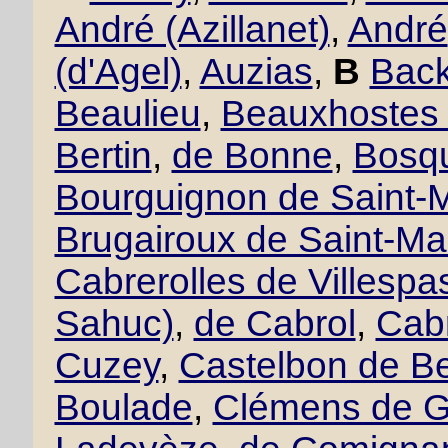
André (Azillanet)
,
André
(d'Agel)
,
Auzias
,
B
Back
Beaulieu
,
Beauxhostes 
Bertin
,
de Bonne
,
Bosqu
Bourguignon de Saint-M
Brugairoux de Saint-Ma
Cabrerolles de Villesp
Sahuc)
,
de Cabrol
,
Cabr
Cuzey
,
Castelbon de B
Boulade
,
Clémens de 