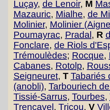
Luçay
,
de Lenoir
,
M
Mas
Mazauric
,
Mialhe
,
de Mi
Molinier
,
Molinier (Aigne
Poumayrac
,
Pradal
,
R
Fonclare
,
de Riols d'Es
Trémoulèdes
;
Rocque
,
Cabanes
,
Rotolp
,
Rous
Seigneuret
,
T
Tabariés
(anobli)
,
Tarbouriech d
Tissié-Sarrus
,
Tourbes
,
Trencavel
,
Tricou
,
V
Vil