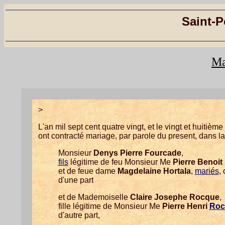
Saint-P
Ma
>
L'an mil sept cent quatre vingt, et le vingt et huitièm
ont contracté mariage, par parole du present, dans la
Monsieur
Denys Pierre Fourcade
,
fils
légitime de feu Monsieur Me
Pierre Benoit
et de feue dame
Magdelaine Hortala
,
mariés
,
d'une part
et de Mademoiselle
Claire Josephe Rocque
,
fille légitime de Monsieur Me
Pierre Henri
Roc
d'autre part,