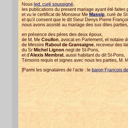
Nous
led. curé soussigné
,
les publications du present mariage ayant été faites
et vu le certificat de Monsieur Me
Massip
, curé de S
et qu'il consent que le dit Sieur Denys Pierre Franço
nous avons assisté au mariage des sus dites parties
en présence des pères des deux époux,
de M. Me
Coullon
, avocat en Parlement, et notaire 
de Messire
Raboul de Gransaigne
, receveur des ta
du Sr
Michel Lignon
negt de St-Pons,
et d'
Alexis Membrat
, aussi habitant du dit St-Pons,
Témoins requis et signes avec nous les parties, M. M
[Parmi les signataires de l'acte : le
baron François de