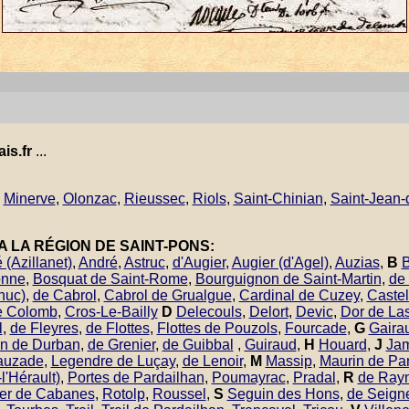
is.fr
...
,
Minerve
,
Olonzac
,
Rieussec
,
Riols
,
Saint-Chinian
,
Saint-Jean-
A LA RÉGION DE SAINT-PONS:
 (Azillanet)
,
André
,
Astruc
,
d'Augier
,
Augier (d'Agel)
,
Auzias
,
B
B
onne
,
Bosquat de Saint-Rome
,
Bourguignon de Saint-Martin
,
de
huc)
,
de Cabrol
,
Cabrol de Grualgue
,
Cardinal de Cuzey
,
Caste
e Colomb
,
Cros-Le-Bailly
D
Delecouls
,
Delort
,
Devic
,
Dor de Las
l
,
de Fleyres
,
de Flottes
,
Flottes de Pouzols
,
Fourcade
,
G
Gaira
n de Durban
,
de Grenier
,
de Guibbal
,
Guiraud
,
H
Houard
,
J
Jam
Lauzade
,
Legendre de Luçay
,
de Lenoir
,
M
Massip
,
Maurin de Par
l'Hérault)
,
Portes de Pardailhan
,
Poumayrac
,
Pradal
,
R
de Ray
er de Cabanes
,
Rotolp
,
Roussel
,
S
Seguin des Hons
,
de Seign