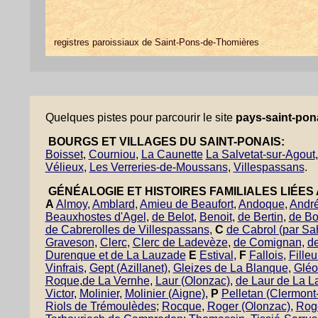
registres paroissiaux de Saint-Pons-de-Thomières
Quelques pistes pour parcourir le site
pays-saint-pona
BOURGS ET VILLAGES DU SAINT-PONAIS:
Boisset
,
Courniou
,
La Caunette
La Salvetat-sur-Agout
Vélieux
,
Les Verreries-de-Moussans
,
Villespassans
.
GÉNÉALOGIE ET HISTOIRES FAMILIALES LIÉES 
A
Almoy
,
Amblard
,
Amieu de Beaufort
,
Andoque
,
André
Beauxhostes d'Agel
,
de Belot
,
Benoit
,
de Bertin
,
de B
de Cabrerolles de Villespassans
,
C
de Cabrol (par Sa
Graveson
,
Clerc
,
Clerc de Ladevèze
,
de Comignan
,
d
Durenque et de La Lauzade
E
Estival
,
F
Fallois
,
Filleu
Vinfrais
,
Gept (Azillanet)
,
Gleizes de La Blanque
,
Gléo
Roque
,
de La Vernhe
,
Laur (Olonzac)
,
de Laur de La 
Victor
,
Molinier
,
Molinier (Aigne)
,
P
Pelletan (Clermont-
Riols de Trémoulèdes
;
Rocque
,
Roger (Olonzac)
,
Rog