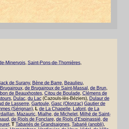
de-Minervois
,
Saint-Pons-de-Thomières
,
ack de Surany
,
Bène de Barre
,
Beaulieu
,
 Brugairoux
,
de Brugairoux de Saint-Massal
,
de Brun
,
lbon de Beauxhostes
,
Citou de Boulade
,
Clémens de
tours
,
Dulac
,
du Lac
(Cazouls-lès-Béziers),
Dulaur de
ud de Lasserre
,
Gartoule
,
Gasc (Olonzac)
Gautier de
mes (Sérignan)
,
L
de La Chapelle
,
Lafont
,
de La
daillan
,
Mazauric
,
Mialhe
,
de Michelet
,
Milhé de Saint-
naud
,
de Riols de Fonclare
,
de Riols d'Espinassié
,
de
euret
,
T
Tabariés de Grandsaignes
,
Tabarié (anobli)
,