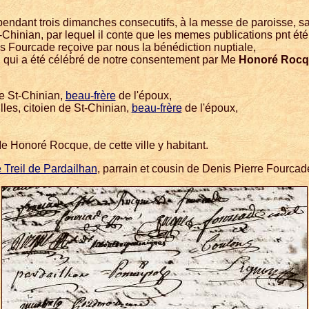
 pendant trois dimanches consecutifs, à la messe de paroisse, 
t-Chinian, par lequel il conte que les memes publications pnt été
is Fourcade reçoive par nous la bénédiction nuptiale,
, qui a été célébré de notre consentement par Me
Honoré Rocq
de St-Chinian,
beau-frère
de l'époux,
illes, citoien de St-Chinian,
beau-frère
de l'époux,
e Honoré Rocque, de cette ville y habitant.
 Treil de Pardailhan
, parrain et cousin de Denis Pierre Fourcad