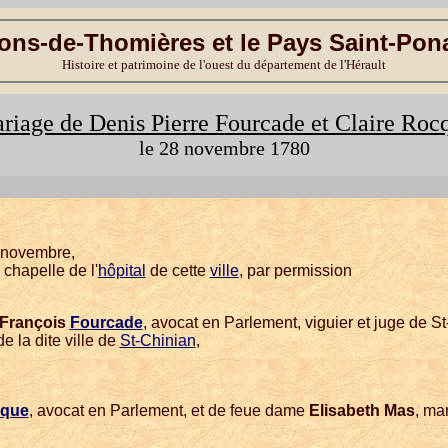
ons-de-Thomières et le Pays Saint-Pon
Histoire et patrimoine de l'ouest du département de l'Hérault
riage de Denis Pierre Fourcade et Claire Roc
le 28 novembre 1780
e novembre,
 chapelle de l'
hôpital
de cette
ville
, par permission
 François
Fourcade
, avocat en Parlement, viguier et juge de S
 de la dite ville de
St-Chinian
,
que
, avocat en Parlement, et de feue dame
Elisabeth Mas
, mar