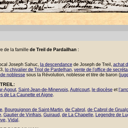
re de la famille
de Treil de Pardailhan
:
 local Joseph Sahuc,
la descendance
de Joseph de Treil,
achat d
63,
lo chivalier de Triol de Pardelhan
,
vente de l'office de secréta
s de noblesse
sous la Révolution, noblesse et titre de baron (
jug
TREIL:
ur-Agout
,
Saint-Jean-de-Minervois
,
Autricourt
,
le diocèse
et
l'ar
es de La Caunette et Aigne
.
e
,
Bourguignon de Saint-Martin
,
de Cabrol
,
de Cabrol de Grual
e
,
Gautier de Vinfrais
,
Guiraud
,
de La Chapelle
,
Legendre de Lu
uve
,
Vidal
.