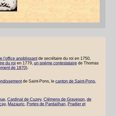
e l'office anoblissant
de secrétaire du roi en 1750,
ire du roi
en 1779,
un poème contestataire
de Thomas
ement de 1870
).
rondissement
de Saint-Pons, le
canton de Saint-Pons
,
gue
,
Cardinal de Cuzey
,
Clémens de Graveson
,
de
çay
,
Mazauric
,
Portes de Pardailhan
,
Pradier et