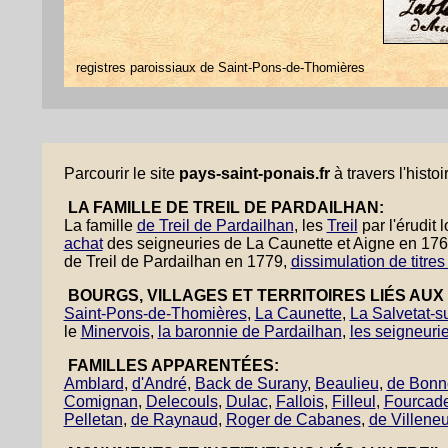
registres paroissiaux de Saint-Pons-de-Thomières
Parcourir le site
pays-saint-ponais.fr
à travers l'histoi
LA FAMILLE DE TREIL DE PARDAILHAN:
La famille
de Treil de Pardailhan
, les
Treil
par l'érudit
achat
des seigneuries de La Caunette et Aigne en 17
de Treil de Pardailhan en 1779,
dissimulation de titre
BOURGS, VILLAGES ET TERRITOIRES LIÉS AUX 
Saint-Pons-de-Thomières
,
La Caunette
,
La Salvetat-s
le
Minervois
,
la baronnie de Pardailhan
,
les seigneuri
FAMILLES APPARENTÉES:
Amblard
,
d'André
,
Back de Surany
,
Beaulieu
,
de Bonn
Comignan
,
Delecouls
,
Dulac
,
Fallois
,
Filleul
,
Fourcad
Pelletan
,
de Raynaud
,
Roger de Cabanes
,
de Villene