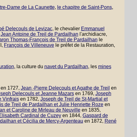
tre-Dame de La Caunette
,
le chapitre de Saint-Pons
,
bé Delecouls de Levizac
, le chevalier
Emmanuel
,
Jean Antoine de Treil de Pardailhan
l'archidiacre,
baron Thomas-François de Treil de Pardailhan
le
I,
François de Villeneuve
le préfet de la Restauration,
uration
, la culture du
navet du Pardailhan
, les
mines
en 1727,
Jean -Pierre Delecouls et Agathe de Treil
en
seph Delecouls et Jeanne Mazars
en 1769,
Joseph
 Vinfrais
en 1782,
Joseph de Treil de St-Martial et
s de Treil de Pardailhan et Julie Henriette Roze
en
an et Caroline de Mirleau de Neuville
en 1835,
 Elisabeth Cardinal de Cuzey
en 1844,
Gaspard de
rdailhan et Cécilia de Mercy-Argenteau
en 1872,
René