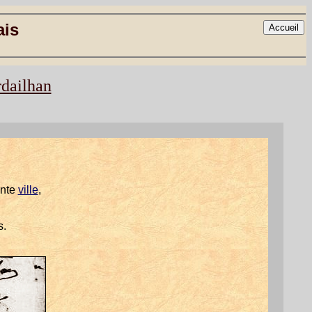
ais
rdailhan
ente
ville
,
s.