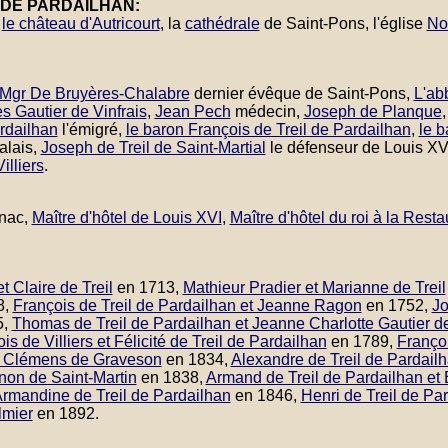
 DE PARDAILHAN:
,
le château d'Autricourt
, la
cathédrale
de Saint-Pons, l'église
No
Mgr De Bruyères-Chalabre
dernier évêque de Saint-Pons,
L'ab
s Gautier de Vinfrais
,
Jean Pech
médecin,
Joseph de Planque
rdailhan
l'émigré,
le baron François de Treil de Pardailhan
,
le 
galais,
Joseph de Treil de Saint-Martial
le défenseur de Louis XV
illiers
.
rnac,
Maître d'hôtel de Louis XVI
,
Maître d'hôtel du roi à la Resta
t Claire de Treil
en 1713,
Mathieur Pradier et Marianne de Treil
8,
François de Treil de Pardailhan et Jeanne Ragon
en 1752,
Jo
5,
Thomas de Treil de Pardailhan et Jeanne Charlotte Gautier de
s de Villiers et Félicité de Treil de Pardailhan
en 1789,
Françoi
ue Clémens de Graveson
en 1834,
Alexandre de Treil de Pardailh
non de Saint-Martin
en 1838,
Armand de Treil de Pardailhan et
Armandine de Treil de Pardailhan
en 1846,
Henri de Treil de Pa
lmier
en 1892.