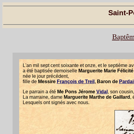
Saint-P
Baptême
L'an mil sept cent soixante et onze, et le septième avr
a été baptisée demoiselle
Marguerite Marie Félicité
née le jour précédent,
fille de
Messire
François de Treil
, Baron de
Pardai
Le parrain a été
Me Pons Jérome
Vidal
, son cousin
La marraine, dame
Marguerite Marthe de Gaillard
,
Lesquels ont signés avec nous.