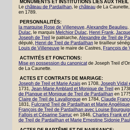
MONUMENTS ET INSTITUTIONS LIÉS AUX TREIL
Le
château de Pardailhan
, le
château
de La Caunette
en 1789.
PERSONNALITÉS:
la marquise Rose de Villeneuve
,
Alexandre Beaulieu
,
Dulac
, le marquis
Melchior Dulac
,
Henri Frank
,
Jacque
Joseph de Treil
le patriarche,
Alexandre de Treil de Pa
député,
Henri de Treil de Pardailhan
le tirailleur séné
Louis de Villeneuve
le maire de Castres,
François de V
ACTIVITÉS ET FONCTIONS:
Mise en possession du canonicat
de Joseph Treil d'O
de La Caunette.
ACTES ET CONTRATS DE MARIAGE:
Joseph de Treil et Marie Azais
en 1708,
Joseph Vidal e
1731,
Jean-Marie Amblard et Monique de Treil
en 173
de Planque et Monique de Treil de Pardailhan
en 177
Claire de Treil de Lavallongue
en 1784,
Claude Françoi
1831,
Fulcrand Treil de Pardailhan et Marie Angéliq
François de Treil de Pardailhan avec Louise Bourguig
Fallois et Césarine Sarruc
en 1846,
Charles Frank et 
de Treil de Pardailhan et Marie Ernestine Sidonie Pau
ACTES DE BAPTÊME ET DE NAISSANCE: