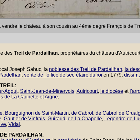
t vendre le château à son cousin au 4ème degré François de Tre
ire des
Treil de Pardailhan
, propriétaires du château d'Autricou
 local Joseph Sahuc, la
noblesse des Treil de Pardailhan
,
la des
 Pardelhan
,
vente de l'office de secrétaire du roi
en 1779,
dissimu
TREIL:
ur-Agout
,
Saint-Jean-de-Minervois
,
Autricourt
,
le diocèse
et
l'ar
es de La Caunette et Aigne
.
e
,
Bourguignon de Saint-Martin
,
de Cabrol
,
de Cabrol de Grual
e
,
Gautier de Vinfrais
,
Guiraud
,
de La Chapelle
,
Legendre de Lu
uve
,
Vidal
.
 DE PARDAILHAN: