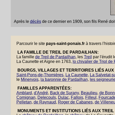
Après le
décès
de ce dernier en 1909, son fils René doi
Parcourir le site
pays-saint-ponais.fr
à travers l'histo
LA FAMILLE DE TREIL DE PARDAILHAN:
La famille
de Treil de Pardailhan
, les
Treil
par l'érudit
La Caunette et Aigne en 1763,
lo chivalier de Triol de
BOURGS, VILLAGES ET TERRITOIRES LIÉS AUX 
Saint-Pons-de-Thomières
,
La Caunette
,
La Salvetat-s
le
Minervois
,
la baronnie de Pardailhan
,
les seigneuri
FAMILLES APPARENTÉES:
Amblard
,
d'André
,
Back de Surany
,
Beaulieu
,
de Bonn
Comignan
,
Delecouls
,
Dulac
,
Fallois
,
Filleul
,
Fourcad
Pelletan
,
de Raynaud
,
Roger de Cabanes
,
de Villene
MONUMENTS ET INSTITUTIONS LIÉS AUX TREIL