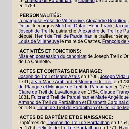
Le
château de Pardailhan
, le
château
de La Caunette
en 1789.
PERSONNALITÉS:
la marquise Rose de Villeneuve
,
Alexandre Beaulieu
,
Dulac
, le marquis
Melchior Dulac
,
Henri Frank
,
Jacque
Joseph de Treil
le patriarche,
Alexandre de Treil de Pa
député,
Henri de Treil de Pardailhan
le tirailleur séné
Louis de Villeneuve
le maire de Castres,
François de V
ACTIVITÉS ET FONCTIONS:
Mise en possession du canonicat
de Joseph Treil d'O
de La Caunette.
ACTES ET CONTRATS DE MARIAGE:
Joseph de Treil et Marie Azais
en 1708,
Joseph Vidal e
1731,
Jean-Marie Amblard et Monique de Treil
en 173
de Planque et Monique de Treil de Pardailhan
en 177
Claire de Treil de Lavallongue
en 1784,
Claude Françoi
1831,
Fulcrand Treil de Pardailhan et Marie Angéliq
Armand de Treil de Pardailhan et Elisabeth Cardinal 
en 1846,
Henri de Treil de Pardailhan et Cécilia de M
ACTES DE BAPTÊME ET DE NAISSANCE:
Baptêmes de
Thomas de Treil de Pardailhan
en 1754
en 1764,
Félicité de Treil de Pardailhan
en 1771,
Hypp