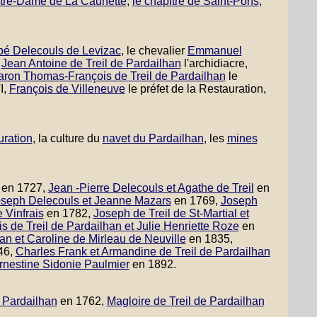
tre-Dame de La Caunette
,
le chapitre de Saint-Pons
,
bé Delecouls de Levizac
, le chevalier
Emmanuel
,
Jean Antoine de Treil de Pardailhan
l'archidiacre,
baron Thomas-François de Treil de Pardailhan
le
I,
François de Villeneuve
le préfet de la Restauration,
uration
, la culture du
navet du Pardailhan
, les
mines
en 1727,
Jean -Pierre Delecouls et Agathe de Treil
en
seph Delecouls et Jeanne Mazars
en 1769,
Joseph
 Vinfrais
en 1782,
Joseph de Treil de St-Martial et
s de Treil de Pardailhan et Julie Henriette Roze
en
an et Caroline de Mirleau de Neuville
en 1835,
46,
Charles Frank et Armandine de Treil de Pardailhan
rnestine Sidonie Paulmier
en 1892.
e Pardailhan
en 1762,
Magloire de Treil de Pardailhan