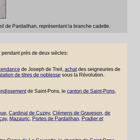
il de Pardailhan, représentant la branche cadette.
rt pendant près de deux siècles:
cendance
de Joseph de Treil,
achat
des seigneuries de
lation de titres de noblesse
sous la Révolution.
rondissement
de Saint-Pons, le
canton de Saint-Pons
,
gue
,
Cardinal de Cuzey
,
Clémens de Graveson
,
de
çay
,
Mazauric
,
Portes de Pardailhan
,
Pradier et