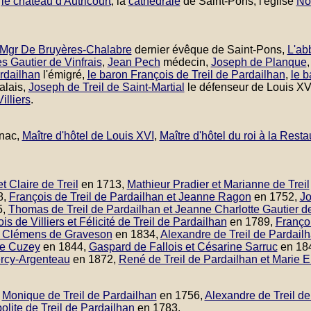
,
le château d'Autricourt
, la
cathédrale
de Saint-Pons, l'église
No
Mgr De Bruyères-Chalabre
dernier évêque de Saint-Pons,
L'ab
s Gautier de Vinfrais
,
Jean Pech
médecin,
Joseph de Planque
rdailhan
l'émigré,
le baron François de Treil de Pardailhan
,
le 
galais,
Joseph de Treil de Saint-Martial
le défenseur de Louis XV
illiers
.
rnac,
Maître d'hôtel de Louis XVI
,
Maître d'hôtel du roi à la Resta
t Claire de Treil
en 1713,
Mathieur Pradier et Marianne de Treil
8,
François de Treil de Pardailhan et Jeanne Ragon
en 1752,
Jo
5,
Thomas de Treil de Pardailhan et Jeanne Charlotte Gautier de
s de Villiers et Félicité de Treil de Pardailhan
en 1789,
Françoi
ue Clémens de Graveson
en 1834,
Alexandre de Treil de Pardailh
de Cuzey
en 1844,
Gaspard de Fallois et Césarine Sarruc
en 18
ercy-Argenteau
en 1872,
René de Treil de Pardailhan et Marie E
,
Monique de Treil de Pardailhan
en 1756,
Alexandre de Treil d
olite de Treil de Pardailhan
en 1783.