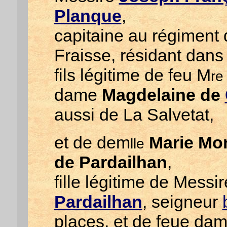
Planque
,
capitaine au régiment 
Fraisse, résidant dans 
fils légitime de feu M
re
dame
Magdelaine de
aussi de La Salvetat,
et de dem
Marie Mon
lle
de Pardailhan
,
fille légitime de Messi
Pardailhan
, seigneur
places, et de feue da