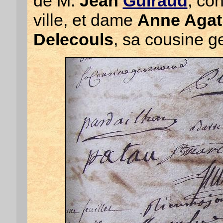
de M.
Jean
Guiraud
, co
ville, et dame
Anne Agat
Delecouls
, sa cousine g