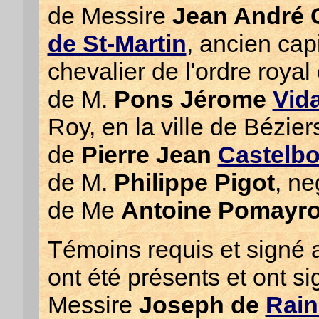
de Messire
Jean André 
de St-Martin
, ancien cap
chevalier de l'ordre royal 
de M.
Pons Jérome
Vida
Roy, en la ville de Bézier
de
Pierre Jean
Castelb
de M.
Philippe Pigot
, ne
de Me
Antoine Pomayro
Témoins requis et signé a
ont été présents et ont si
Messire
Joseph de
Rai