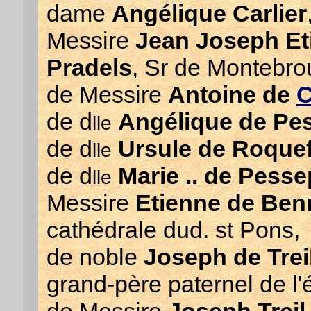
dame
Angélique Carlier
Messire
Jean Joseph Et
Pradels
, Sr de Montebrou
de Messire
Antoine de
C
de d
Angélique de Pe
lle
de d
Ursule de Roquef
lle
de d
Marie .. de Pess
lle
Messire
Etienne de Ben
cathédrale dud. st Pons,
de noble
Joseph de Trei
grand-père paternel de l