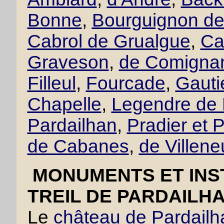
Bonne
,
Bourguignon de 
Cabrol de Grualgue
,
Ca
Graveson
,
de Comigna
Filleul
,
Fourcade
,
Gautie
Chapelle
,
Legendre de 
Pardailhan
,
Pradier et P
de Cabanes
,
de Villen
MONUMENTS ET INST
TREIL DE PARDAILHA
Le
château de Pardailh