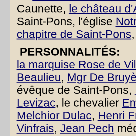
Caunette,
le château d'
Saint-Pons, l'église
Not
chapitre de Saint-Pons
PERSONNALITÉS:
la marquise Rose de Vi
Beaulieu
,
Mgr De Bruyè
évêque de Saint-Pons,
Levizac
, le chevalier
Em
Melchior Dulac
,
Henri F
Vinfrais
,
Jean Pech
méd