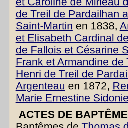
et Caroline de Mirleau 
de Treil de Pardailhan
Saint-Martin
en 1838,
A
et Elisabeth Cardinal d
de Fallois et Césarine 
Frank et Armandine de T
Henri de Treil de Pardai
Argenteau
en 1872,
Ren
Marie Ernestine Sidoni
ACTES DE BAPTÊME 
Baptêmes de
Thomas de