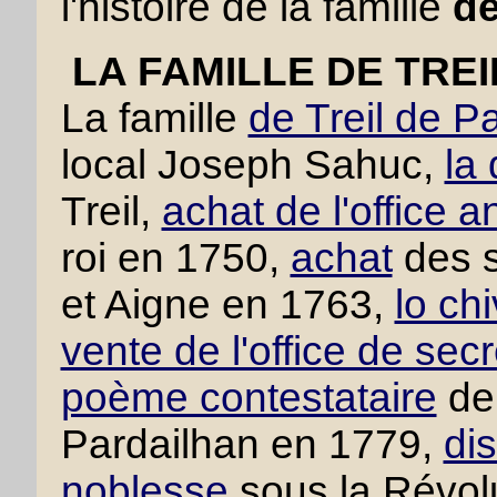
l'histoire de la famille
de
LA FAMILLE DE TRE
La famille
de Treil de P
local Joseph Sahuc,
la
Treil,
achat de l'office a
roi en 1750,
achat
des s
et Aigne en 1763,
lo ch
vente de l'office de secr
poème contestataire
de 
Pardailhan en 1779,
dis
noblesse
sous la Révolu