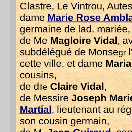
Clastre, Le Vintrou, Autes
dame
Marie Rose Ambl
germaine de lad. mariée,
de Me
Magloire Vidal
, a
subdélégué de Monse
l
gr
cette ville, et dame
Mari
cousins,
de d
Claire Vidal
,
lle
de Messire
Joseph Mar
Martial
, lieutenant au ré
son cousin germain,