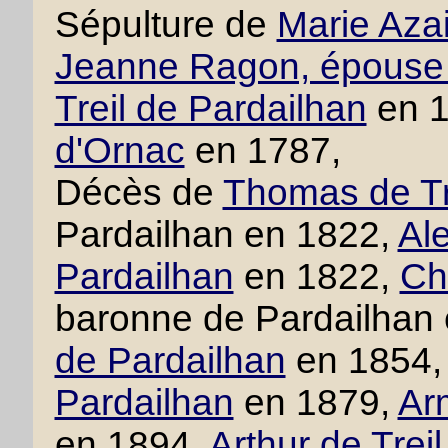
Sépulture de
Marie Azai
Jeanne Ragon, épouse 
Treil de Pardailhan
en 
d'Ornac
en 1787,
Décès de
Thomas de Tr
Pardailhan en 1822,
Ale
Pardailhan
en 1822,
Cha
baronne de Pardailhan
de Pardailhan
en 1854
Pardailhan
en 1879,
Ar
en 1894,
Arthur de Trei