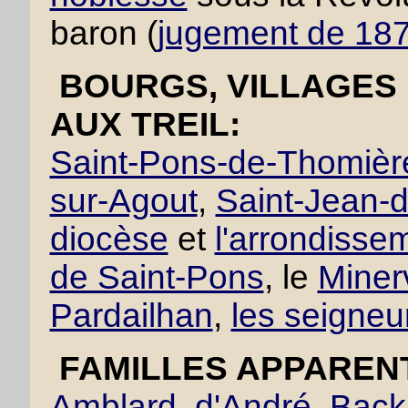
baron (
jugement de 18
BOURGS, VILLAGES 
AUX TREIL:
Saint-Pons-de-Thomièr
sur-Agout
,
Saint-Jean-d
diocèse
et
l'arrondisse
de Saint-Pons
, le
Miner
Pardailhan
,
les seigneu
FAMILLES APPAREN
Amblard
,
d'André
,
Back