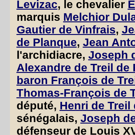
Levizac
, le chevalier
E
marquis
Melchior Dul
Gautier de Vinfrais
,
Je
de Planque
,
Jean Anto
l'archidiacre,
Joseph d
Alexandre de Treil de
baron François de Tre
Thomas-François de Tr
député,
Henri de Treil
sénégalais,
Joseph de 
défenseur de Louis X