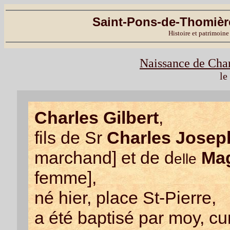
Saint-Pons-de-Thomière
Histoire et patrimoine
Naissance de Char
le
Charles Gilbert
,
fils de Sr
Charles Jose
marchand] et de d
Mag
elle
femme],
né hier, place St-Pierre,
a été baptisé par moy, cu