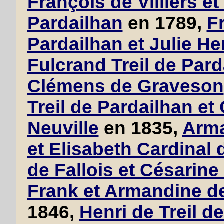
François de Villiers et 
Pardailhan
en 1789,
F
Pardailhan et Julie He
Fulcrand Treil de Pard
Clémens de Graveson
Treil de Pardailhan et
Neuville
en 1835,
Arma
et Elisabeth Cardinal
de Fallois et Césarine
Frank et Armandine de
1846,
Henri de Treil d