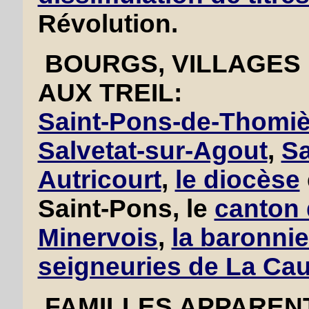
Révolution.
BOURGS, VILLAGES 
AUX TREIL:
Saint-Pons-de-Thomiè
Salvetat-sur-Agout
,
Sa
Autricourt
,
le diocèse
Saint-Pons, le
canton 
Minervois
,
la baronni
seigneuries de La Cau
FAMILLES APPAREN