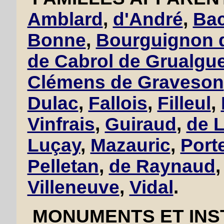
Amblard
,
d'André
,
Bac
Bonne
,
Bourguignon d
de Cabrol de Grualgu
Clémens de Graveson
Dulac
,
Fallois
,
Filleul
,
Vinfrais
,
Guiraud
,
de L
Luçay
,
Mazauric
,
Port
Pelletan
,
de Raynaud
Villeneuve
,
Vidal
.
MONUMENTS ET INST