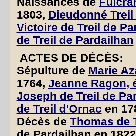
Naissances de
Fulcra
1803,
Dieudonné Treil
Victoire de Treil de Pa
de Treil de Pardailhan
ACTES DE DÉCÈS:
Sépulture de
Marie Az
1764,
Jeanne Ragon, é
Joseph de Treil de Pa
de Treil d'Ornac
en 17
Décès de
Thomas de T
de Pardailhan en 1822