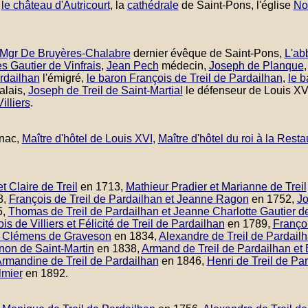
,
le château d'Autricourt
, la
cathédrale
de Saint-Pons, l'église
No
Mgr De Bruyères-Chalabre
dernier évêque de Saint-Pons,
L'ab
s Gautier de Vinfrais
,
Jean Pech
médecin,
Joseph de Planque
rdailhan
l'émigré,
le baron François de Treil de Pardailhan
,
le 
galais,
Joseph de Treil de Saint-Martial
le défenseur de Louis XV
illiers
.
rnac,
Maître d'hôtel de Louis XVI
,
Maître d'hôtel du roi à la Resta
t Claire de Treil
en 1713,
Mathieur Pradier et Marianne de Treil
8,
François de Treil de Pardailhan et Jeanne Ragon
en 1752,
Jo
5,
Thomas de Treil de Pardailhan et Jeanne Charlotte Gautier de
s de Villiers et Félicité de Treil de Pardailhan
en 1789,
Françoi
ue Clémens de Graveson
en 1834,
Alexandre de Treil de Pardailh
non de Saint-Martin
en 1838,
Armand de Treil de Pardailhan et
Armandine de Treil de Pardailhan
en 1846,
Henri de Treil de Pa
lmier
en 1892.