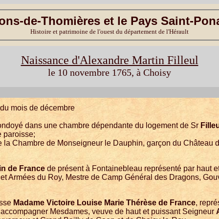
ons-de-Thomières et le Pays Saint-Pon
Histoire et patrimoine de l'ouest du département de l'Hérault
Naissance d'Alexandre Martin Filleul
le 10 novembre 1765, à Choisy
ur du mois de décembre
t ondoyé dans une chambre dépendante du logement de Sr
Fille
 paroisse;
de la Chambre de Monseigneur le Dauphin, garçon du Château 
n de France
de présent à Fontainebleau représenté par haut e
et Armées du Roy, Mestre de Camp Général des Dragons, Gouve
esse
Madame Victoire Louise Marie Thérèse de France
, repr
 accompagner Mesdames, veuve de haut et puissant Seigneur