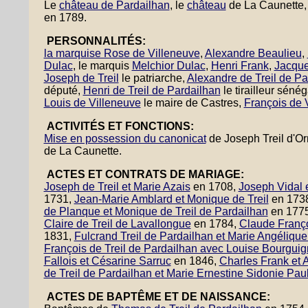
Le
château de Pardailhan
, le
château
de La Caunette
en 1789.
PERSONNALITÉS:
la marquise Rose de Villeneuve
,
Alexandre Beaulieu
,
Dulac
, le marquis
Melchior Dulac
,
Henri Frank
,
Jacque
Joseph de Treil
le patriarche,
Alexandre de Treil de Pa
député,
Henri de Treil de Pardailhan
le tirailleur séné
Louis de Villeneuve
le maire de Castres,
François de V
ACTIVITÉS ET FONCTIONS:
Mise en possession du canonicat
de Joseph Treil d'O
de La Caunette.
ACTES ET CONTRATS DE MARIAGE:
Joseph de Treil et Marie Azais
en 1708,
Joseph Vidal e
1731,
Jean-Marie Amblard et Monique de Treil
en 173
de Planque et Monique de Treil de Pardailhan
en 177
Claire de Treil de Lavallongue
en 1784,
Claude Françoi
1831,
Fulcrand Treil de Pardailhan et Marie Angéliq
François de Treil de Pardailhan avec Louise Bourguig
Fallois et Césarine Sarruc
en 1846,
Charles Frank et 
de Treil de Pardailhan et Marie Ernestine Sidonie Pau
ACTES DE BAPTÊME ET DE NAISSANCE: