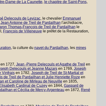
tre-Dame de La Caunette
,
le chapitre de Saint-Pons
,
bé Delecouls de Levizac
, le chevalier
Emmanuel
,
Jean Antoine de Treil de Pardailhan
l'archidiacre,
baron Thomas-François de Treil de Pardailhan
le
I,
François de Villeneuve
le préfet de la Restauration,
uration
, la culture du
navet du Pardailhan
, les
mines
en 1727,
Jean -Pierre Delecouls et Agathe de Treil
en
seph Delecouls et Jeanne Mazars
en 1769,
Joseph
 Vinfrais
en 1782,
Joseph de Treil de St-Martial et
s de Treil de Pardailhan et Julie Henriette Roze
en
an et Caroline de Mirleau de Neuville
en 1835,
 Elisabeth Cardinal de Cuzey
en 1844,
Gaspard de
rdailhan et Cécilia de Mercy-Argenteau
en 1872,
René