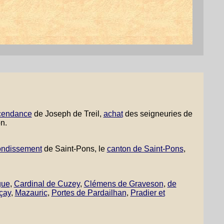
cendance
de Joseph de Treil,
achat
des seigneuries de
n.
rondissement
de Saint-Pons, le
canton de Saint-Pons
,
gue
,
Cardinal de Cuzey
,
Clémens de Graveson
,
de
çay
,
Mazauric
,
Portes de Pardailhan
,
Pradier et