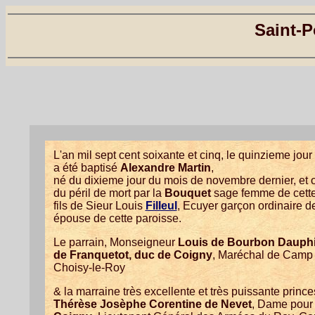
Saint-P
L'an mil sept cent soixante et cinq, le quinzieme jo
a été baptisé
Alexandre Martin
,
né du dixieme jour du mois de novembre dernier, e
du péril de mort par la
Bouquet
sage femme de cette
fils de Sieur Louis
Filleul
, Ecuyer garçon ordinaire 
épouse de cette paroisse.
Le parrain, Monseigneur
Louis de Bourbon Dauphi
de Franquetot, duc de Coigny
, Maréchal de Camp 
Choisy-le-Roy
& la marraine très excellente et très puissante princ
Thérèse Josèphe Corentine de Nevet
, Dame pour