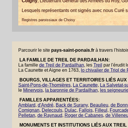
Coigny
, Lieutenant Général des Armées du Roy, Gou
Lesquels représentants ont signés avec nous Curé 
Registres paroissiaux de Choisy
Parcourir le site
pays-saint-ponais.fr
à travers l'histoi
LA FAMILLE DE TREIL DE PARDAILHAN:
La famille
de Treil de Pardailhan
, les
Treil
par l'érudit
La Caunette et Aigne en 1763,
lo chivalier de Triol de
BOURGS, VILLAGES ET TERRITOIRES LIÉS AUX 
Saint-Pons-de-Thomières
,
La Caunette
,
La Salvetat-s
le
Minervois
,
la baronnie de Pardailhan
,
les seigneuri
FAMILLES APPARENTÉES:
Amblard
,
d'André
,
Back de Surany
,
Beaulieu
,
de Bonn
Comignan
,
Delecouls
,
Dulac
,
Fallois
,
Filleul
,
Fourcad
Pelletan
,
de Raynaud
,
Roger de Cabanes
,
de Villene
MONUMENTS ET INSTITUTIONS LIÉS AUX TREIL