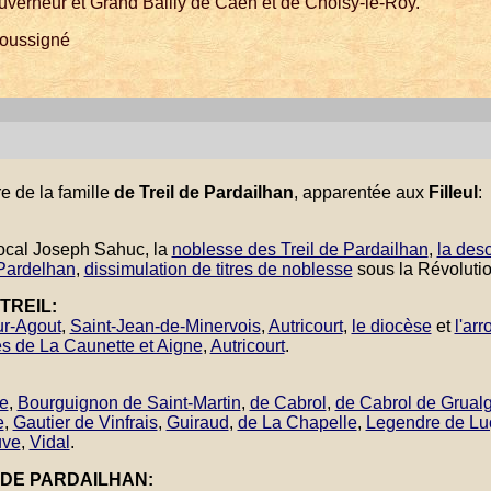
verneur et Grand Bailly de Caen et de Choisy-le-Roy.
soussigné
re de la famille
de Treil de Pardailhan
, apparentée aux
Filleul
:
 local Joseph Sahuc, la
noblesse des Treil de Pardailhan
,
la des
 Pardelhan
,
dissimulation de titres de noblesse
sous la Révolutio
TREIL:
ur-Agout
,
Saint-Jean-de-Minervois
,
Autricourt
,
le diocèse
et
l'ar
es de La Caunette et Aigne
,
Autricourt
.
e
,
Bourguignon de Saint-Martin
,
de Cabrol
,
de Cabrol de Grual
e
,
Gautier de Vinfrais
,
Guiraud
,
de La Chapelle
,
Legendre de Lu
uve
,
Vidal
.
 DE PARDAILHAN: