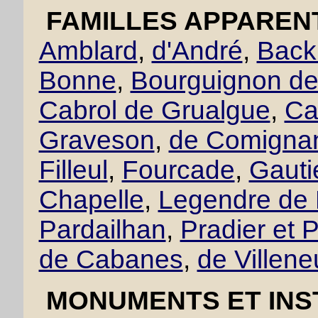
FAMILLES APPAREN
Amblard
,
d'André
,
Back
Bonne
,
Bourguignon de 
Cabrol de Grualgue
,
Ca
Graveson
,
de Comigna
Filleul
,
Fourcade
,
Gautie
Chapelle
,
Legendre de 
Pardailhan
,
Pradier et P
de Cabanes
,
de Villen
MONUMENTS ET INST