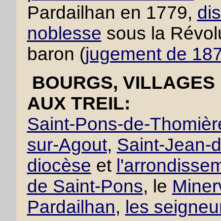
Pardailhan en 1779,
dis
noblesse
sous la Révolu
baron (
jugement de 18
BOURGS, VILLAGES 
AUX TREIL:
Saint-Pons-de-Thomièr
sur-Agout
,
Saint-Jean-d
diocèse
et
l'arrondisse
de Saint-Pons
, le
Miner
Pardailhan
,
les seigneu