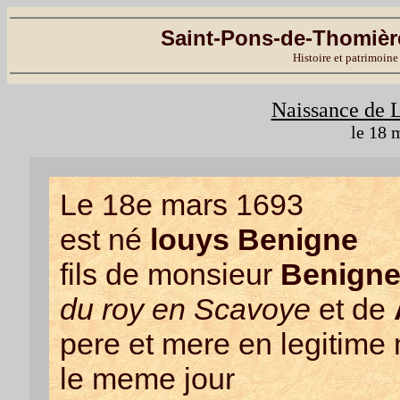
Saint-Pons-de-Thomière
Histoire et patrimoine
Naissance de 
le 18 
Le 18e mars 1693
est né
louys Benigne
fils de monsieur
Benign
du roy en Scavoye
et de
pere et mere en legitime 
le meme jour