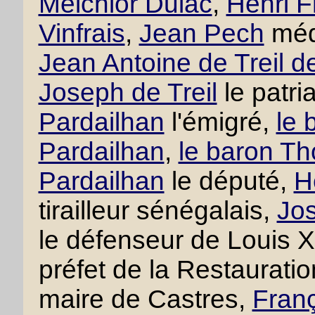
Melchior Dulac
,
Henri F
Vinfrais
,
Jean Pech
méd
Jean Antoine de Treil d
Joseph de Treil
le patri
Pardailhan
l'émigré,
le 
Pardailhan
,
le baron Th
Pardailhan
le député,
H
tirailleur sénégalais,
Jos
le défenseur de Louis 
préfet de la Restaurati
maire de Castres,
Franç