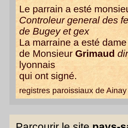
Le parrain a esté monsie
Controleur general des f
de Bugey et gex
La marraine a esté dam
de Monsieur
Grimaud
di
lyonnais
qui ont signé.
registres paroissiaux de Ainay
Parcourir le site
pays-sa