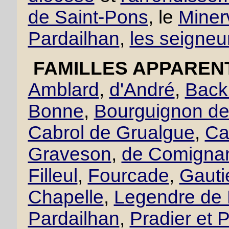
de Saint-Pons
, le
Miner
Pardailhan
,
les seigneu
FAMILLES APPAREN
Amblard
,
d'André
,
Back
Bonne
,
Bourguignon de 
Cabrol de Grualgue
,
Ca
Graveson
,
de Comigna
Filleul
,
Fourcade
,
Gautie
Chapelle
,
Legendre de 
Pardailhan
,
Pradier et P