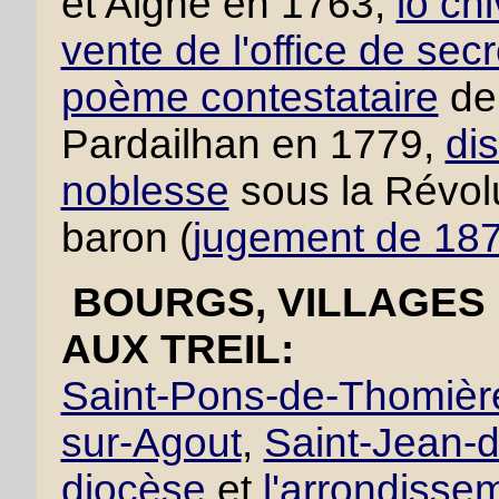
et Aigne en 1763,
lo ch
vente de l'office de secr
poème contestataire
de 
Pardailhan en 1779,
dis
noblesse
sous la Révolu
baron (
jugement de 18
BOURGS, VILLAGES 
AUX TREIL:
Saint-Pons-de-Thomièr
sur-Agout
,
Saint-Jean-d
diocèse
et
l'arrondisse