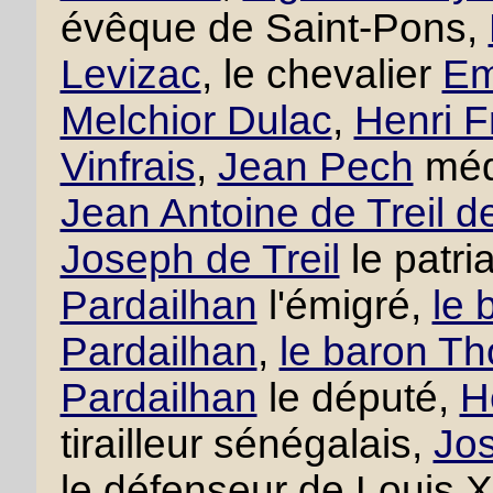
évêque de Saint-Pons,
Levizac
, le chevalier
Em
Melchior Dulac
,
Henri F
Vinfrais
,
Jean Pech
méd
Jean Antoine de Treil d
Joseph de Treil
le patri
Pardailhan
l'émigré,
le 
Pardailhan
,
le baron Th
Pardailhan
le député,
H
tirailleur sénégalais,
Jos
le défenseur de Louis 