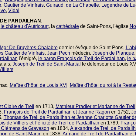
e
,
Gautier de Vinfrais
,
Guiraud
,
de La Chapelle
,
Legendre de Lu
uve
,
Vidal
.
 DE PARDAILHAN:
,
le château d'Autricourt
, la
cathédrale
de Saint-Pons, l'église
No
Mgr De Bruyères-Chalabre
dernier évêque de Saint-Pons,
L'ab
s Gautier de Vinfrais
,
Jean Pech
médecin,
Joseph de Planque
rdailhan
l'émigré,
le baron François de Treil de Pardailhan
,
le 
galais,
Joseph de Treil de Saint-Martial
le défenseur de Louis XV
illiers
.
rnac,
Maître d'hôtel de Louis XVI
,
Maître d'hôtel du roi à la Resta
t Claire de Treil
en 1713,
Mathieur Pradier et Marianne de Treil
8,
François de Treil de Pardailhan et Jeanne Ragon
en 1752,
Jo
5,
Thomas de Treil de Pardailhan et Jeanne Charlotte Gautier de
s de Villiers et Félicité de Treil de Pardailhan
en 1789,
Françoi
ue Clémens de Graveson
en 1834,
Alexandre de Treil de Pardailh
non de Saint-Martin
en 1838,
Armand de Treil de Pardailhan et