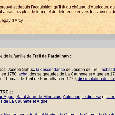
rouvé et depuis l'acquisition qu'il fit du château d'Autricourt, qu'i
l aurait mis plus de forme et de déférence envers les vaincus du
Legay d'Arcy
re de la famille
de Treil de Pardailhan
:
 local Joseph Sahuc,
la descendance
de Joseph de Treil,
achat d
i en 1750,
achat
des seigneuries de La Caunette et Aigne en 1
e Thomas de Treil de Pardailhan en 1779,
dissimulation de tit
TREIL:
ur-Agout
,
Saint-Jean-de-Minervois
,
Autricourt
,
le diocèse
et
l'ar
es de La Caunette et Aigne
.
e
,
Bourguignon de Saint-Martin
,
de Cabrol
,
de Cabrol de Grual