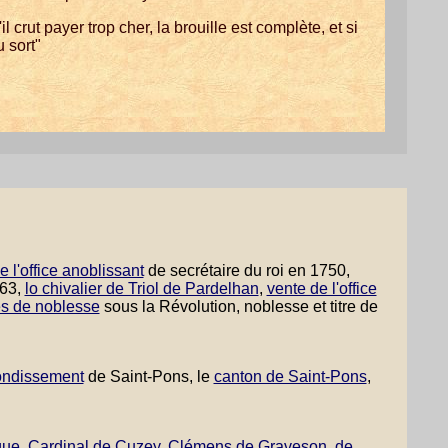
l crut payer trop cher, la brouille est complète, et si
 sort"
e l'office anoblissant
de secrétaire du roi en 1750,
763,
lo chivalier de Triol de Pardelhan
,
vente de l'office
res de noblesse
sous la Révolution, noblesse et titre de
rondissement
de Saint-Pons, le
canton de Saint-Pons
,
gue
,
Cardinal de Cuzey
,
Clémens de Graveson
,
de