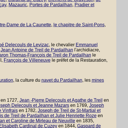
çay
,
Mazauric
,
Portes de Pardailhan
,
Pradier et
tre-Dame de La Caunette
,
le chapitre de Saint-Pons
,
bé Delecouls de Levizac
, le chevalier
Emmanuel
,
Jean Antoine de Treil de Pardailhan
l'archidiacre,
baron Thomas-François de Treil de Pardailhan
le
I,
François de Villeneuve
le préfet de la Restauration,
uration
, la culture du
navet du Pardailhan
, les
mines
en 1727,
Jean -Pierre Delecouls et Agathe de Treil
en
seph Delecouls et Jeanne Mazars
en 1769,
Joseph
 Vinfrais
en 1782,
Joseph de Treil de St-Martial et
s de Treil de Pardailhan et Julie Henriette Roze
en
an et Caroline de Mirleau de Neuville
en 1835,
 Elisabeth Cardinal de Cuzey
en 1844,
Gaspard de