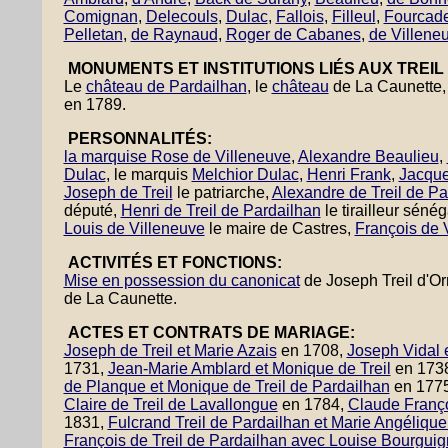
Comignan
,
Delecouls
,
Dulac
,
Fallois
,
Filleul
,
Fourcad
Pelletan
,
de Raynaud
,
Roger de Cabanes
,
de Villene
MONUMENTS ET INSTITUTIONS LIÉS AUX TREIL
Le
château de Pardailhan
, le
château
de La Caunette
en 1789.
PERSONNALITÉS:
la marquise Rose de Villeneuve
,
Alexandre Beaulieu
,
Dulac
, le marquis
Melchior Dulac
,
Henri Frank
,
Jacque
Joseph de Treil
le patriarche,
Alexandre de Treil de Pa
député,
Henri de Treil de Pardailhan
le tirailleur séné
Louis de Villeneuve
le maire de Castres,
François de V
ACTIVITÉS ET FONCTIONS:
Mise en possession du canonicat
de Joseph Treil d'O
de La Caunette.
ACTES ET CONTRATS DE MARIAGE:
Joseph de Treil et Marie Azais
en 1708,
Joseph Vidal e
1731,
Jean-Marie Amblard et Monique de Treil
en 173
de Planque et Monique de Treil de Pardailhan
en 177
Claire de Treil de Lavallongue
en 1784,
Claude Françoi
1831,
Fulcrand Treil de Pardailhan et Marie Angéliq
François de Treil de Pardailhan avec Louise Bourguig