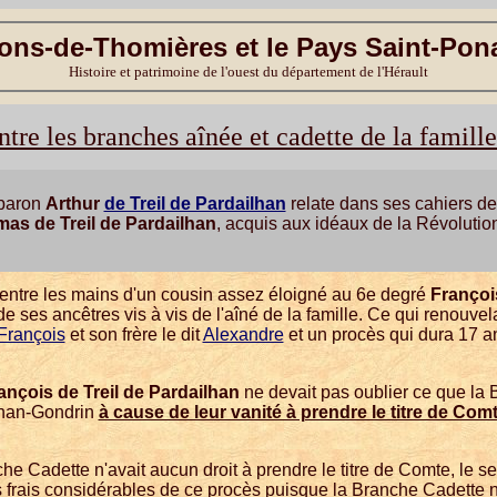
ons-de-Thomières et le Pays Saint-Pon
Histoire et patrimoine de l'ouest du département de l'Hérault
ntre les branches aînée et cadette de la famill
 baron
Arthur
de Treil de Pardailhan
relate dans ses cahiers de
as de Treil de Pardailhan
, acquis aux idéaux de la Révolutio
 entre les mains d'un cousin assez éloigné au 6e degré
Françoi
e ses ancêtres vis à vis de l'aîné de la famille. Ce qui renouve
François
et son frère le dit
Alexandre
et un procès qui dura 17 ans
ançois de Treil de Pardailhan
ne devait pas oublier ce que la B
lhan-Gondrin
à cause de leur vanité à prendre le titre de Com
e Cadette n'avait aucun droit à prendre le titre de Comte, le seul
s frais considérables de ce procès puisque la Branche Cadette 