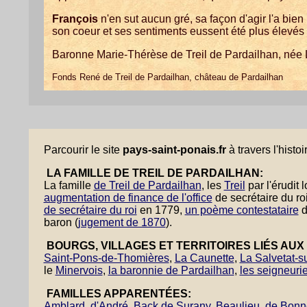
François
n'en sut aucun gré, sa façon d'agir l'a bien p
son coeur et ses sentiments eussent été plus élevés i
Baronne Marie-Thérèse de Treil de Pardailhan, née 
Fonds René de Treil de Pardailhan, château de Pardailhan
Parcourir le site
pays-saint-ponais.fr
à travers l'histoi
LA FAMILLE DE TREIL DE PARDAILHAN:
La famille
de Treil de Pardailhan
, les
Treil
par l'érudit
augmentation de finance de l'office
de secrétaire du ro
de secrétaire du roi
en 1779,
un poème contestataire
d
baron (
jugement de 1870
).
BOURGS, VILLAGES ET TERRITOIRES LIÉS AUX 
Saint-Pons-de-Thomières
,
La Caunette
,
La Salvetat-s
le
Minervois
,
la baronnie de Pardailhan
,
les seigneuri
FAMILLES APPARENTÉES:
Amblard
,
d'André
,
Back de Surany
,
Beaulieu
,
de Bonn