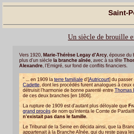
Saint-P
Un siècle de brouille e
Vers 1920,
Marie-Thérèse Legay d'Arcy
, épouse du
plus d'un siècle
la branche aînée
, avec à sa tête
Thom
Alexandre
, l'Emigré, sur fond de conflits financiers.
" ... en 1909 la
terre familiale
d'[
Autricourt
] du passer
Cadette
, dont les procédés furent analogues à ceux d
détruisit l'harmonie de bonne parenté entre
Thomas 
de ces deux branches [en 1806].
La rupture de 1909 est d'autant plus déloyale que
Fr
grand procès
de nom qu'intenta le Comte de Pardai
n'existait pas dans le famille
.
Le Tribunal de la Seine en décida ainsi, que la Branch
appartenait à la Branche Aînée, qui du reste paya le