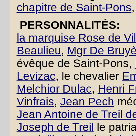
chapitre de Saint-Pons
PERSONNALITÉS:
la marquise Rose de Vi
Beaulieu
,
Mgr De Bruyè
évêque de Saint-Pons,
Levizac
, le chevalier
Em
Melchior Dulac
,
Henri F
Vinfrais
,
Jean Pech
méd
Jean Antoine de Treil d
Joseph de Treil
le patri