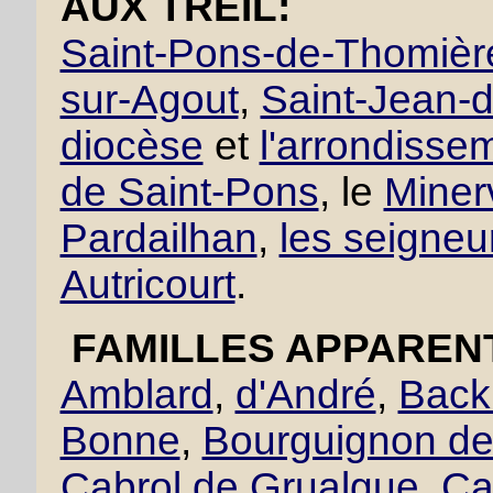
AUX TREIL:
Saint-Pons-de-Thomièr
sur-Agout
,
Saint-Jean-d
diocèse
et
l'arrondisse
de Saint-Pons
, le
Miner
Pardailhan
,
les seigneu
Autricourt
.
FAMILLES APPAREN
Amblard
,
d'André
,
Back
Bonne
,
Bourguignon de 
Cabrol de Grualgue
,
Ca