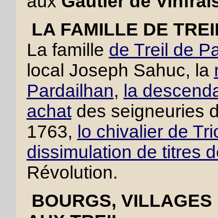
aux
Gautier de Vinfrai
LA FAMILLE DE TRE
La famille
de Treil de P
local Joseph Sahuc, la
Pardailhan
,
la descend
achat
des seigneuries d
1763,
lo chivalier de Tr
dissimulation de titres 
Révolution.
BOURGS, VILLAGES 