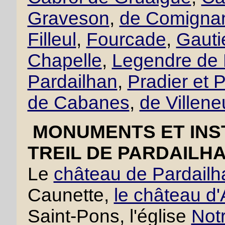
Graveson
,
de Comigna
Filleul
,
Fourcade
,
Gautie
Chapelle
,
Legendre de 
Pardailhan
,
Pradier et P
de Cabanes
,
de Villen
MONUMENTS ET INST
TREIL DE PARDAILHA
Le
château de Pardailh
Caunette,
le château d'
Saint-Pons, l'église
Not