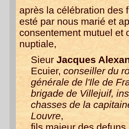
après la célébration des fi
esté par nous marié et apr
consentement mutuel et o
nuptiale,
Sieur
Jacques Alexand
Ecuier,
conseiller du r
générale de l'Ile de F
brigade de Villejuif, i
chasses de la capitain
Louvre
,
fils majeur des defuns