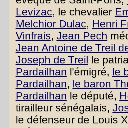
Levizac
, le chevalier
Em
Melchior Dulac
,
Henri F
Vinfrais
,
Jean Pech
méd
Jean Antoine de Treil d
Joseph de Treil
le patri
Pardailhan
l'émigré,
le 
Pardailhan
,
le baron Th
Pardailhan
le député,
H
tirailleur sénégalais,
Jos
le défenseur de Louis 