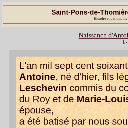
Saint-Pons-de-Thomière
Histoire et patrimoine
Naissance d'Anto
le
L'an mil sept cent soixant
Antoine
, né d'hier, fils l
Leschevin
commis du con
du Roy et de
Marie-Lou
épouse,
a été batisé par nous sou