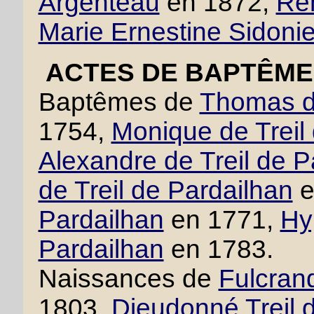
Argenteau
en 1872,
Ren
Marie Ernestine Sidoni
ACTES DE BAPTÊME 
Baptêmes de
Thomas de
1754,
Monique de Treil
Alexandre de Treil de P
de Treil de Pardailhan
e
Pardailhan
en 1771,
Hy
Pardailhan
en 1783.
Naissances de
Fulcrand
1803,
Dieudonné Treil 