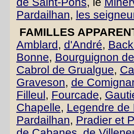
de Saint-Pons
, le
Miner
Pardailhan
,
les seigneu
FAMILLES APPAREN
Amblard
,
d'André
,
Back
Bonne
,
Bourguignon de 
Cabrol de Grualgue
,
Ca
Graveson
,
de Comigna
Filleul
,
Fourcade
,
Gautie
Chapelle
,
Legendre de 
Pardailhan
,
Pradier et P
de Cabanes
,
de Villen