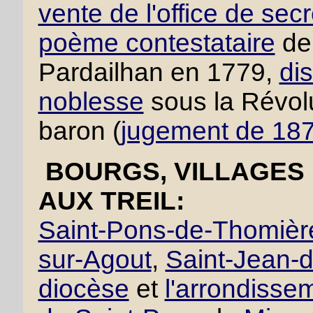
vente de l'office de secr
poème contestataire
de 
Pardailhan en 1779,
dis
noblesse
sous la Révolu
baron (
jugement de 18
BOURGS, VILLAGES 
AUX TREIL:
Saint-Pons-de-Thomièr
sur-Agout
,
Saint-Jean-d
diocèse
et
l'arrondisse