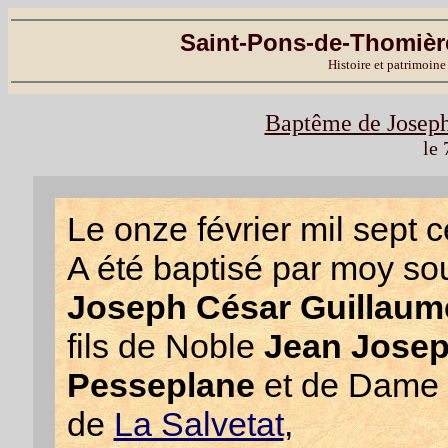
Saint-Pons-de-Thomière
Histoire et patrimoine
Baptême de Joseph
le 
Le onze février mil sept c
A été baptisé par moy so
Joseph César Guillaum
fils de Noble
Jean Jose
Pesseplane
et de Dame
de
La Salvetat
,