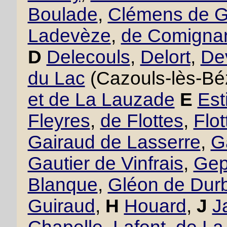
Boulade
,
Clémens de 
Ladevèze
,
de Comigna
D
Delecouls
,
Delort
,
De
du Lac
(Cazouls-lès-Bé
et de La Lauzade
E
Est
Fleyres
,
de Flottes
,
Flo
Gairaud de Lasserre
,
G
Gautier de Vinfrais
,
Gept
Blanque
,
Gléon de Dur
Guiraud
,
H
Houard
,
J
J