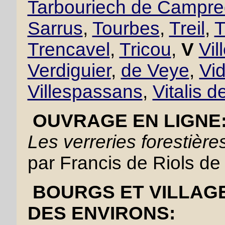
Tarbouriech de Campr
Sarrus
,
Tourbes
,
Treil
,
T
Trencavel
,
Tricou
,
V
Vil
Verdiguier
,
de Veye
,
Vid
Villespassans
,
Vitalis d
OUVRAGE EN LIGNE
Les verreries forestiè
par Francis de Riols de
BOURGS ET VILLAGE
DES ENVIRONS: