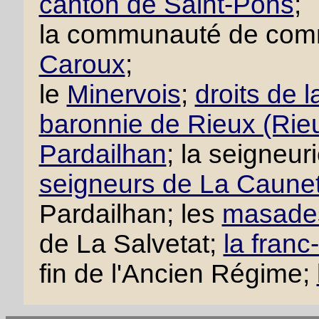
canton de Saint-Pons
;
la communauté de co
Caroux
;
le
Minervois
;
droits de
baronnie de Rieux (Rie
Pardailhan
; la seigneuri
seigneurs de La Caunet
Pardailhan; les
masade
de La Salvetat;
la fran
fin de l'Ancien Régime;