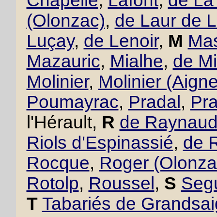
Chapelle
,
Lafont
,
de La
(Olonzac)
,
de Laur de 
Luçay
,
de Lenoir
,
M
Mas
Mazauric
,
Mialhe
,
de Mi
Molinier
,
Molinier (Aigne
Poumayrac
,
Pradal
,
Pra
l'Hérault,
R
de Raynau
Riols d'Espinassié
,
de 
Rocque
,
Roger (Olonza
Rotolp
,
Roussel
,
S
Seg
T
Tabariés de Grandsa