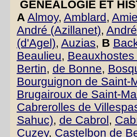
GÉNÉALOGIE ET HIS
A
Almoy
,
Amblard
,
Amie
André (Azillanet)
,
André
(d'Agel)
,
Auzias
,
B
Back
Beaulieu
,
Beauxhostes 
Bertin
,
de Bonne
,
Bosqu
Bourguignon de Saint-M
Brugairoux de Saint-Ma
Cabrerolles de Villesp
Sahuc)
,
de Cabrol
,
Cabr
Cuzey
,
Castelbon de B