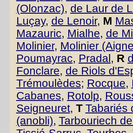
(Olonzac)
,
de Laur de 
Luçay
,
de Lenoir
,
M
Mas
Mazauric
,
Mialhe
,
de Mi
Molinier
,
Molinier (Aigne
Poumayrac
,
Pradal
,
R
Fonclare
,
de Riols d'Es
Trémoulèdes
;
Rocque
,
Cabanes
,
Rotolp
,
Rous
Seigneuret
,
T
Tabariés
(anobli)
,
Tarbouriech d