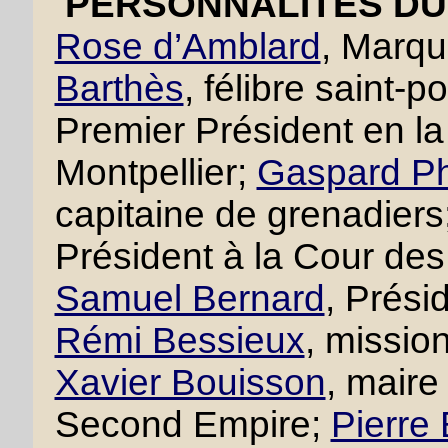
PERSONNALITÉS DU 
Rose d’Amblard
, Marqu
Barthès
, félibre saint-p
Premier Président en 
Montpellier;
Gaspard Ph
capitaine de grenadiers
Président à la Cour des
Samuel Bernard
, Prési
Rémi Bessieux
, missio
Xavier Bouisson
, maire
Second Empire;
Pierre