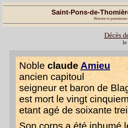
Saint-Pons-de-Thomière
Histoire et patrimoine
Décès d
le
Noble
claude
Amieu
ancien capitoul
seigneur et baron de Bla
est mort le vingt cinquiem
etant agé de soixante tre
Son corps a été inhumé 