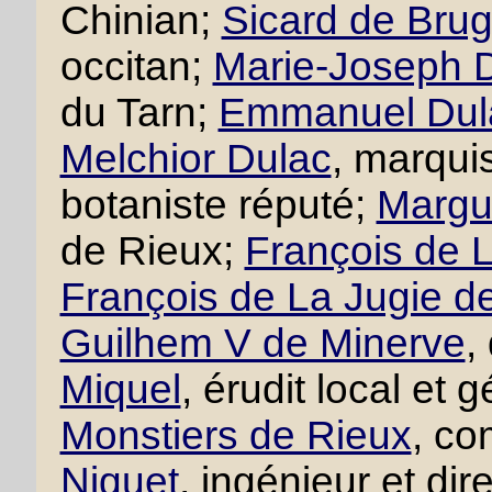
Chinian;
Sicard de Brug
occitan;
Marie-Joseph D
du Tarn;
Emmanuel Dul
Melchior Dulac
, marqui
botaniste réputé;
Margue
de Rieux;
François de L
François de La Jugie d
Guilhem V de Minerve
,
Miquel
, érudit local et
Monstiers de Rieux
, co
Niquet
, ingénieur et di