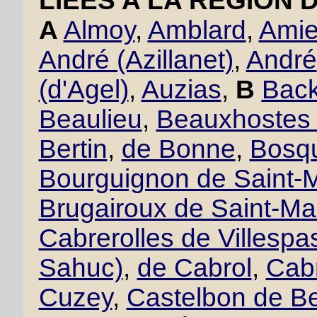
LIÉES A LA RÉGION 
A
Almoy
,
Amblard
,
Amie
André (Azillanet)
,
André
(d'Agel)
,
Auzias
,
B
Back
Beaulieu
,
Beauxhostes 
Bertin
,
de Bonne
,
Bosqu
Bourguignon de Saint-M
Brugairoux de Saint-Ma
Cabrerolles de Villesp
Sahuc)
,
de Cabrol
,
Cabr
Cuzey
,
Castelbon de B