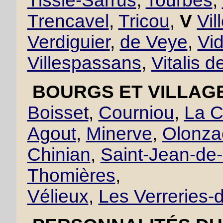
Tissié-Sarrus
,
Tourbes
,
Trencavel
,
Tricou
,
V
Vil
Verdiguier
,
de Veye
,
Vid
Villespassans
,
Vitalis d
BOURGS ET VILLAGE
Boisset
,
Courniou
,
La C
Agout
,
Minerve
,
Olonza
Chinian
,
Saint-Jean-de
Thomières
,
Vélieux
,
Les Verreries