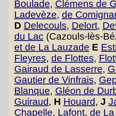
Boulade
,
Clémens de 
Ladevèze
,
de Comigna
D
Delecouls
,
Delort
,
De
du Lac
(Cazouls-lès-Bé
et de La Lauzade
E
Est
Fleyres
,
de Flottes
,
Flo
Gairaud de Lasserre
,
G
Gautier de Vinfrais
,
Gept
Blanque
,
Gléon de Dur
Guiraud
,
H
Houard
,
J
J
Chapelle
,
Lafont
,
de La