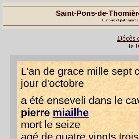
Saint-Pons-de-Thomière
Histoire et patrimoine
Décès 
le 
L'an de grace mille sept 
jour d'octobre
a été enseveli dans le cav
pierre
miailhe
mort le seize
agé de quatre vingts troi