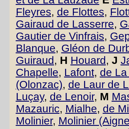
Fleyres
,
de Flottes
,
Flo
Gairaud de Lasserre
,
G
Gautier de Vinfrais
,
Gept
Blanque
,
Gléon de Dur
Guiraud
,
H
Houard
,
J
J
Chapelle
,
Lafont
,
de La
(Olonzac)
,
de Laur de 
Luçay
,
de Lenoir
,
M
Mas
Mazauric
,
Mialhe
,
de Mi
Molinier
,
Molinier (Aigne