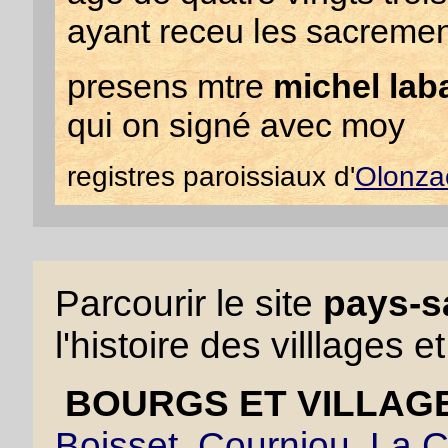
ayant receu les sacremen
presens mtre
michel lab
qui on signé avec moy
registres paroissiaux d'
Olonza
Parcourir le site
pays-sa
l'histoire des villlages e
BOURGS ET VILLAGE
Boisset
,
Courniou
,
La C