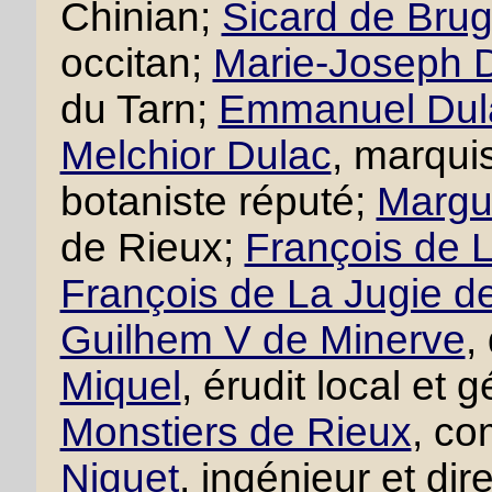
Chinian;
Sicard de Brug
occitan;
Marie-Joseph D
du Tarn;
Emmanuel Dul
Melchior Dulac
, marqui
botaniste réputé;
Margue
de Rieux;
François de L
François de La Jugie d
Guilhem V de Minerve
,
Miquel
, érudit local et
Monstiers de Rieux
, co
Niquet
, ingénieur et di