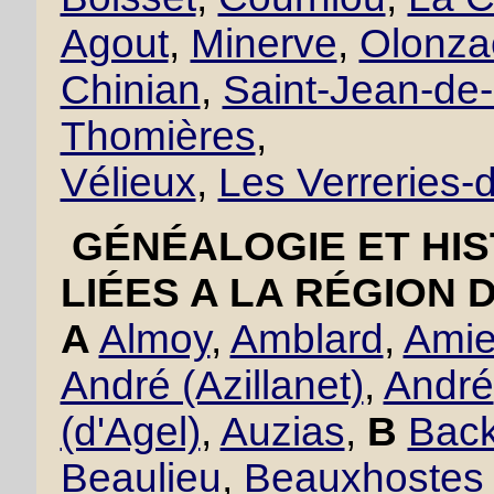
Agout
,
Minerve
,
Olonza
Chinian
,
Saint-Jean-de
Thomières
,
Vélieux
,
Les Verreries
GÉNÉALOGIE ET HIS
LIÉES A LA RÉGION 
A
Almoy
,
Amblard
,
Amie
André (Azillanet)
,
André
(d'Agel)
,
Auzias
,
B
Back
Beaulieu
,
Beauxhostes 