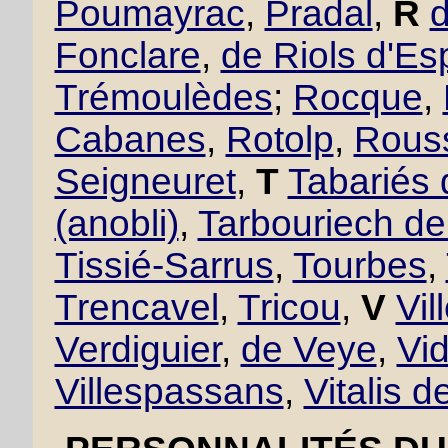
Poumayrac
,
Pradal
,
R
Fonclare
,
de Riols d'Es
Trémoulèdes
;
Rocque
,
Cabanes
,
Rotolp
,
Rous
Seigneuret
,
T
Tabariés
(anobli)
,
Tarbouriech d
Tissié-Sarrus
,
Tourbes
,
Trencavel
,
Tricou
,
V
Vil
Verdiguier
,
de Veye
,
Vid
Villespassans
,
Vitalis d