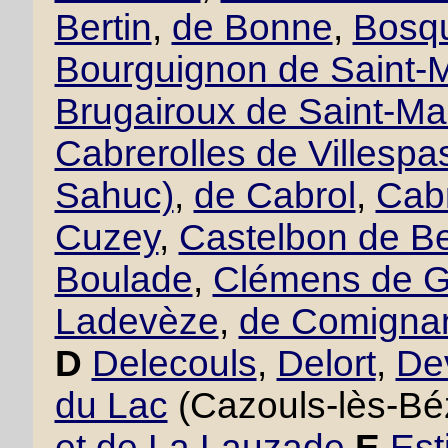
Bertin
,
de Bonne
,
Bosqu
Bourguignon de Saint-M
Brugairoux de Saint-Ma
Cabrerolles de Villesp
Sahuc)
,
de Cabrol
,
Cabr
Cuzey
,
Castelbon de B
Boulade
,
Clémens de 
Ladevèze
,
de Comigna
D
Delecouls
,
Delort
,
De
du Lac
(Cazouls-lès-Bé
et de La Lauzade
E
Est