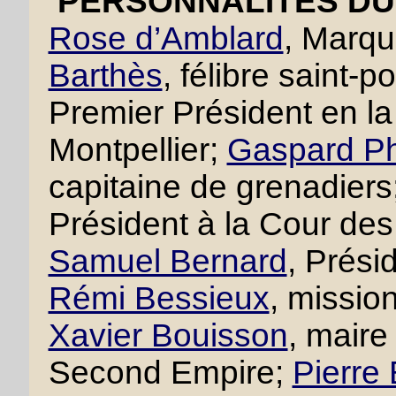
PERSONNALITÉS DU 
Rose d’Amblard
, Marqu
Barthès
, félibre saint-p
Premier Président en 
Montpellier;
Gaspard Ph
capitaine de grenadiers
Président à la Cour des
Samuel Bernard
, Prési
Rémi Bessieux
, missio
Xavier Bouisson
, maire
Second Empire;
Pierre