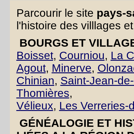
Parcourir le site
pays-sa
l'histoire des villlages e
BOURGS ET VILLAGE
Boisset
,
Courniou
,
La C
Agout
,
Minerve
,
Olonza
Chinian
,
Saint-Jean-de
Thomières
,
Vélieux
,
Les Verreries
GÉNÉALOGIE ET HIS