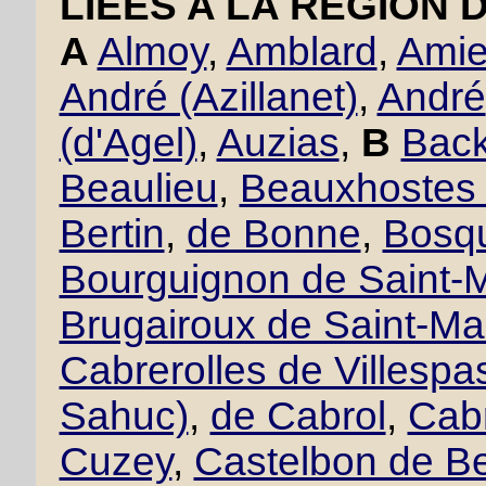
LIÉES A LA RÉGION 
A
Almoy
,
Amblard
,
Amie
André (Azillanet)
,
André
(d'Agel)
,
Auzias
,
B
Back
Beaulieu
,
Beauxhostes 
Bertin
,
de Bonne
,
Bosqu
Bourguignon de Saint-M
Brugairoux de Saint-Ma
Cabrerolles de Villesp
Sahuc)
,
de Cabrol
,
Cabr
Cuzey
,
Castelbon de B