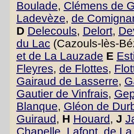
Boulade
,
Clémens de 
Ladevèze
,
de Comigna
D
Delecouls
,
Delort
,
De
du Lac
(Cazouls-lès-Bé
et de La Lauzade
E
Est
Fleyres
,
de Flottes
,
Flo
Gairaud de Lasserre
,
G
Gautier de Vinfrais
,
Gept
Blanque
,
Gléon de Dur
Guiraud
,
H
Houard
,
J
J
Chapelle
,
Lafont
,
de La