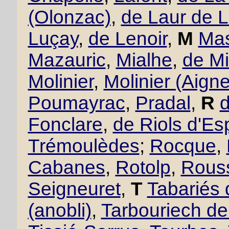
(Olonzac)
,
de Laur de 
Luçay
,
de Lenoir
,
M
Mas
Mazauric
,
Mialhe
,
de Mi
Molinier
,
Molinier (Aigne
Poumayrac
,
Pradal
,
R
Fonclare
,
de Riols d'Es
Trémoulèdes
;
Rocque
,
Cabanes
,
Rotolp
,
Rous
Seigneuret
,
T
Tabariés
(anobli)
,
Tarbouriech d