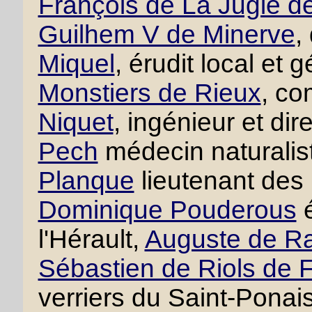
François de La Jugie d
Guilhem V de Minerve
,
Miquel
, érudit local et
Monstiers de Rieux
, co
Niquet
, ingénieur et di
Pech
médecin naturalis
Planque
lieutenant des
Dominique Pouderous
é
l'Hérault,
Auguste de R
Sébastien de Riols de 
verriers du Saint-Ponai