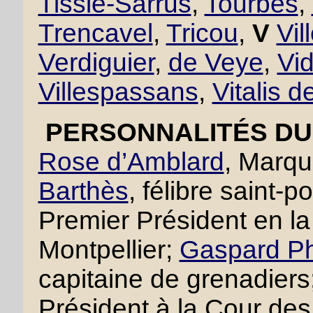
Tissié-Sarrus
,
Tourbes
,
Trencavel
,
Tricou
,
V
Vil
Verdiguier
,
de Veye
,
Vid
Villespassans
,
Vitalis d
PERSONNALITÉS DU 
Rose d’Amblard
, Marqu
Barthès
, félibre saint-p
Premier Président en 
Montpellier;
Gaspard Ph
capitaine de grenadiers
Président à la Cour des