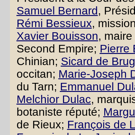
Samuel Bernard
, Prési
Rémi Bessieux
, missio
Xavier Bouisson
, maire
Second Empire;
Pierre
Chinian;
Sicard de Brug
occitan;
Marie-Joseph D
du Tarn;
Emmanuel Dul
Melchior Dulac
, marqui
botaniste réputé;
Margue
de Rieux;
François de L