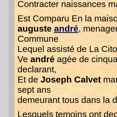
Contracter naissances m
Est Comparu En la mais
auguste
andré
, menager
Commune
Lequel assisté de La Ci
Ve
andré
agée de cinqua
declarant,
Et de
Joseph Calvet
mar
sept ans
demeurant tous dans la d
Lesquels temoins ont dec