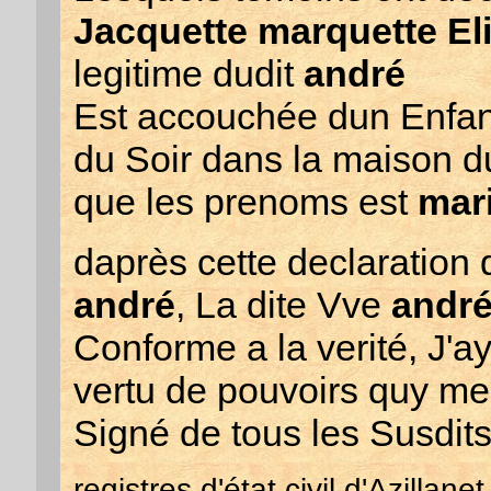
Jacquette marquette El
legitime dudit
andré
Est accouchée dun Enfant 
du Soir dans la maison d
que les prenoms est
mari
daprès cette declaration
andré
, La dite Vve
andr
Conforme a la verité, J'a
vertu de pouvoirs quy me
Signé de tous les Susdits
registres d'état civil d'Azillanet