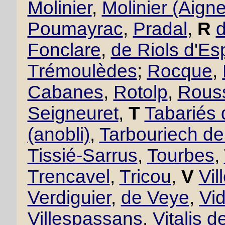
Molinier
,
Molinier (Aigne
Poumayrac
,
Pradal
,
R
Fonclare
,
de Riols d'Es
Trémoulèdes
;
Rocque
,
Cabanes
,
Rotolp
,
Rous
Seigneuret
,
T
Tabariés
(anobli)
,
Tarbouriech d
Tissié-Sarrus
,
Tourbes
,
Trencavel
,
Tricou
,
V
Vil
Verdiguier
,
de Veye
,
Vid
Villespassans
,
Vitalis d