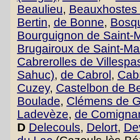
Beaulieu
,
Beauxhostes 
Bertin
,
de Bonne
,
Bosqu
Bourguignon de Saint-M
Brugairoux de Saint-Ma
Cabrerolles de Villesp
Sahuc)
,
de Cabrol
,
Cabr
Cuzey
,
Castelbon de B
Boulade
,
Clémens de 
Ladevèze
,
de Comigna
D
Delecouls
,
Delort
,
De