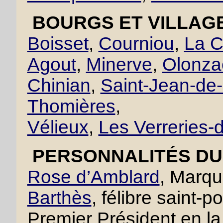
BOURGS ET VILLAGE
Boisset
,
Courniou
,
La C
Agout
,
Minerve
,
Olonza
Chinian
,
Saint-Jean-de
Thomières
,
Vélieux
,
Les Verreries
PERSONNALITÉS DU 
Rose d’Amblard
, Marqu
Barthès
, félibre saint-p
Premier Président en 