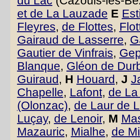
du Lac
(Cazouls-lès-Bé
et de La Lauzade
E
Est
Fleyres
,
de Flottes
,
Flo
Gairaud de Lasserre
,
G
Gautier de Vinfrais
,
Gept
Blanque
,
Gléon de Dur
Guiraud
,
H
Houard
,
J
J
Chapelle
,
Lafont
,
de La
(Olonzac)
,
de Laur de 
Luçay
,
de Lenoir
,
M
Mas
Mazauric
,
Mialhe
,
de Mi