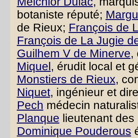
Melchior Dulac
, marqui
botaniste réputé;
Margue
de Rieux;
François de L
François de La Jugie d
Guilhem V de Minerve
,
Miquel
, érudit local et
Monstiers de Rieux
, co
Niquet
, ingénieur et di
Pech
médecin naturalis
Planque
lieutenant des
Dominique Pouderous
é