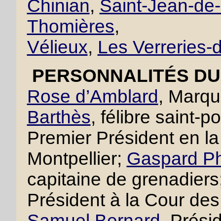
Chinian
,
Saint-Jean-de
Thomières
,
Vélieux
,
Les Verreries
PERSONNALITÉS DU 
Rose d’Amblard
, Marqu
Barthès
, félibre saint-p
Premier Président en 
Montpellier;
Gaspard Ph
capitaine de grenadiers
Président à la Cour des
Samuel Bernard
, Prési