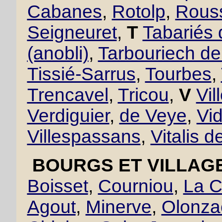
Cabanes
,
Rotolp
,
Rous
Seigneuret
,
T
Tabariés
(anobli)
,
Tarbouriech d
Tissié-Sarrus
,
Tourbes
,
Trencavel
,
Tricou
,
V
Vil
Verdiguier
,
de Veye
,
Vid
Villespassans
,
Vitalis d
BOURGS ET VILLAGE
Boisset
,
Courniou
,
La C
Agout
,
Minerve
,
Olonza