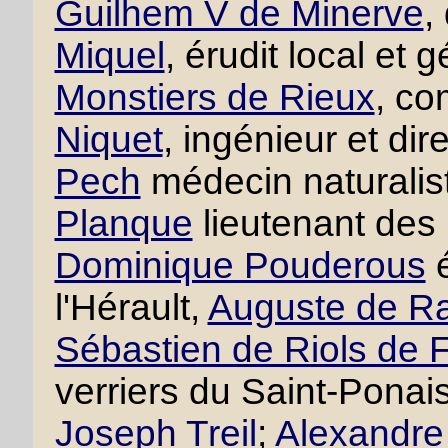
Guilhem V de Minerve
,
Miquel
, érudit local et
Monstiers de Rieux
, co
Niquet
, ingénieur et di
Pech
médecin naturalis
Planque
lieutenant des
Dominique Pouderous
é
l'Hérault,
Auguste de R
Sébastien de Riols de 
verriers du Saint-Ponai
Joseph Treil
;
Alexandre 