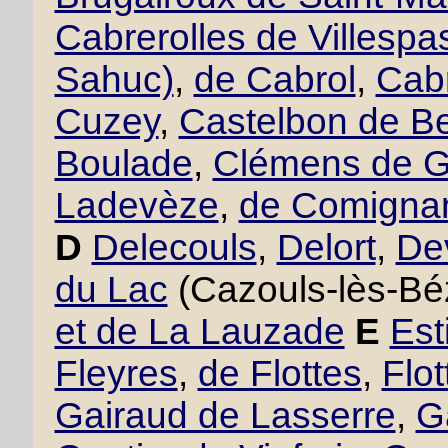
Cabrerolles de Villesp
Sahuc)
,
de Cabrol
,
Cabr
Cuzey
,
Castelbon de B
Boulade
,
Clémens de 
Ladevèze
,
de Comigna
D
Delecouls
,
Delort
,
De
du Lac
(Cazouls-lès-Bé
et de La Lauzade
E
Est
Fleyres
,
de Flottes
,
Flo
Gairaud de Lasserre
,
G