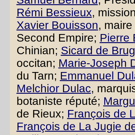
Rémi Bessieux
, missio
Xavier Bouisson
, maire
Second Empire;
Pierre
Chinian;
Sicard de Brug
occitan;
Marie-Joseph D
du Tarn;
Emmanuel Dul
Melchior Dulac
, marqui
botaniste réputé;
Margue
de Rieux;
François de L
François de La Jugie d