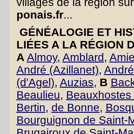
villages de la région sur
ponais.fr
...
GÉNÉALOGIE ET HIS
LIÉES A LA RÉGION 
A
Almoy
,
Amblard
,
Amie
André (Azillanet)
,
André
(d'Agel)
,
Auzias
,
B
Back
Beaulieu
,
Beauxhostes 
Bertin
,
de Bonne
,
Bosqu
Bourguignon de Saint-M
Brugairoux de Saint-Ma