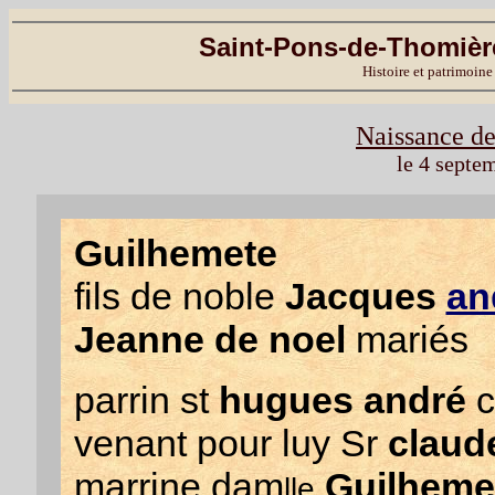
Saint-Pons-de-Thomière
Histoire et patrimoine
Naissance de
le 4 septe
Guilhemete
fils de noble
Jacques
an
Jeanne de noel
mariés
parrin st
hugues andré
c
venant pour luy Sr
claud
marrine dam
Guilheme
lle