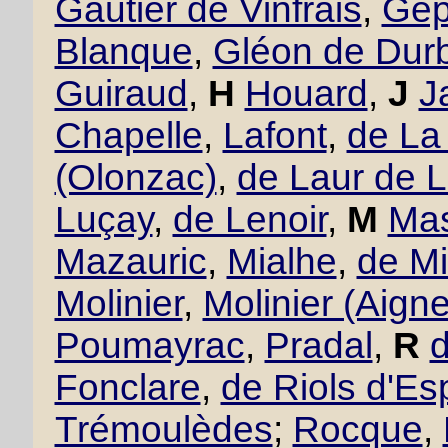
Gautier de Vinfrais
,
Gept
Blanque
,
Gléon de Dur
Guiraud
,
H
Houard
,
J
J
Chapelle
,
Lafont
,
de La
(Olonzac)
,
de Laur de 
Luçay
,
de Lenoir
,
M
Mas
Mazauric
,
Mialhe
,
de Mi
Molinier
,
Molinier (Aigne
Poumayrac
,
Pradal
,
R
Fonclare
,
de Riols d'Es
Trémoulèdes
;
Rocque
,