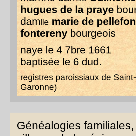
hugues de la praye
bour
dam
marie de pellefon
lle
fontereny
bourgeois
naye le 4 7bre 1661
baptisée le 6 dud.
registres paroissiaux de Sain
Garonne)
Généalogies familiales, 