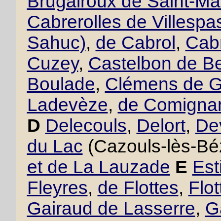
Brugairoux de Saint-Ma
Cabrerolles de Villesp
Sahuc)
,
de Cabrol
,
Cabr
Cuzey
,
Castelbon de B
Boulade
,
Clémens de 
Ladevèze
,
de Comigna
D
Delecouls
,
Delort
,
De
du Lac
(Cazouls-lès-Bé
et de La Lauzade
E
Est
Fleyres
,
de Flottes
,
Flo
Gairaud de Lasserre
,
G