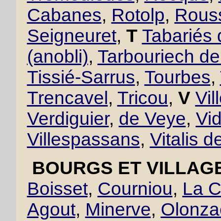
Cabanes
,
Rotolp
,
Rous
Seigneuret
,
T
Tabariés
(anobli)
,
Tarbouriech d
Tissié-Sarrus
,
Tourbes
,
Trencavel
,
Tricou
,
V
Vil
Verdiguier
,
de Veye
,
Vid
Villespassans
,
Vitalis d
BOURGS ET VILLAGE
Boisset
,
Courniou
,
La C
Agout
,
Minerve
,
Olonza