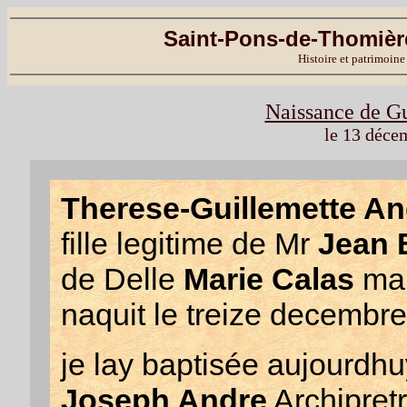
Saint-Pons-de-Thomière
Histoire et patrimoine
Naissance de G
le 13 déce
Therese-Guillemette An
fille legitime de Mr
Jean 
de Delle
Marie Calas
mar
naquit le treize decembre
je lay baptisée aujourdh
Joseph Andre
Archipretr