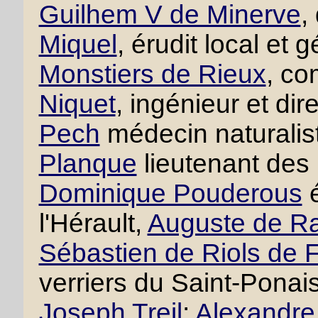
Guilhem V de Minerve
,
Miquel
, érudit local et
Monstiers de Rieux
, co
Niquet
, ingénieur et di
Pech
médecin naturalis
Planque
lieutenant des
Dominique Pouderous
é
l'Hérault,
Auguste de R
Sébastien de Riols de 
verriers du Saint-Ponai
Joseph Treil
;
Alexandre 