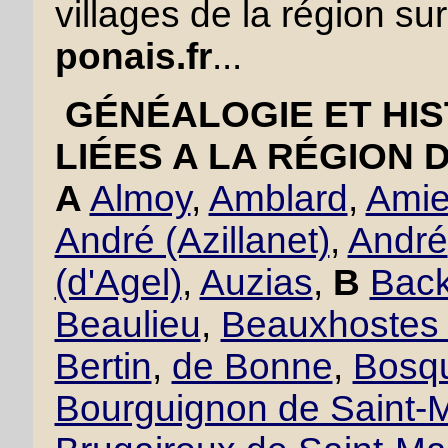
villages de la région sur
ponais.fr
...
GÉNÉALOGIE ET HIS
LIÉES A LA RÉGION 
A
Almoy
,
Amblard
,
Amie
André (Azillanet)
,
André
(d'Agel)
,
Auzias
,
B
Back
Beaulieu
,
Beauxhostes 
Bertin
,
de Bonne
,
Bosqu
Bourguignon de Saint-M