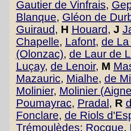
Gautier de Vinfrais
,
Gept
Blanque
,
Gléon de Dur
Guiraud
,
H
Houard
,
J
J
Chapelle
,
Lafont
,
de La
(Olonzac)
,
de Laur de 
Luçay
,
de Lenoir
,
M
Mas
Mazauric
,
Mialhe
,
de Mi
Molinier
,
Molinier (Aigne
Poumayrac
,
Pradal
,
R
Fonclare
,
de Riols d'Es
Trémoulèdes
;
Rocque
,