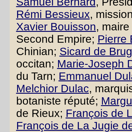
Samuel Bernard
, Prési
Rémi Bessieux
, missio
Xavier Bouisson
, maire
Second Empire;
Pierre
Chinian;
Sicard de Brug
occitan;
Marie-Joseph D
du Tarn;
Emmanuel Dul
Melchior Dulac
, marqui
botaniste réputé;
Margue
de Rieux;
François de L
François de La Jugie d