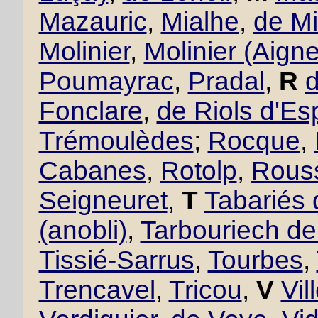
Mazauric
,
Mialhe
,
de Mi
Molinier
,
Molinier (Aigne
Poumayrac
,
Pradal
,
R
Fonclare
,
de Riols d'Es
Trémoulèdes
;
Rocque
,
Cabanes
,
Rotolp
,
Rous
Seigneuret
,
T
Tabariés
(anobli)
,
Tarbouriech d
Tissié-Sarrus
,
Tourbes
,
Trencavel
,
Tricou
,
V
Vil