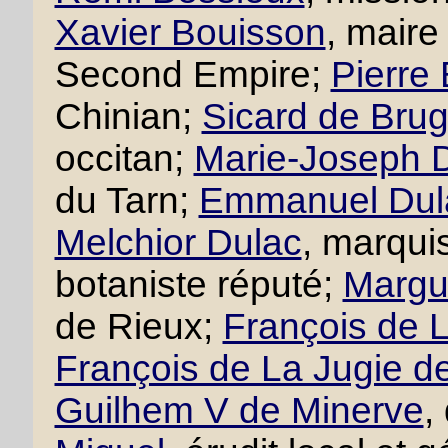
Xavier Bouisson
, maire
Second Empire;
Pierre
Chinian;
Sicard de Brug
occitan;
Marie-Joseph D
du Tarn;
Emmanuel Dul
Melchior Dulac
, marqui
botaniste réputé;
Margue
de Rieux;
François de L
François de La Jugie d
Guilhem V de Minerve
,