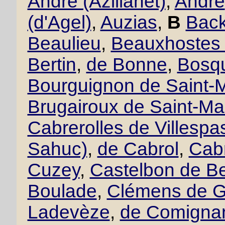
André (Azillanet)
,
André
(d'Agel)
,
Auzias
,
B
Back
Beaulieu
,
Beauxhostes 
Bertin
,
de Bonne
,
Bosqu
Bourguignon de Saint-M
Brugairoux de Saint-Ma
Cabrerolles de Villesp
Sahuc)
,
de Cabrol
,
Cabr
Cuzey
,
Castelbon de B
Boulade
,
Clémens de 
Ladevèze
,
de Comigna