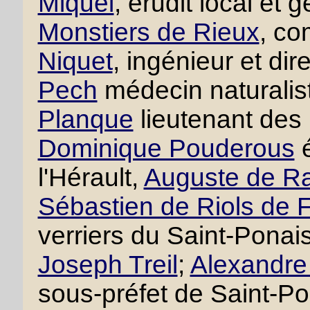
Miquel
, érudit local et
Monstiers de Rieux
, co
Niquet
, ingénieur et di
Pech
médecin naturalis
Planque
lieutenant des
Dominique Pouderous
é
l'Hérault,
Auguste de R
Sébastien de Riols de 
verriers du Saint-Ponai
Joseph Treil
;
Alexandre 
sous-préfet de Saint-P