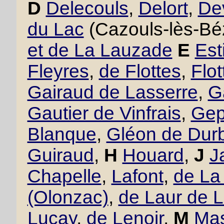
D
Delecouls
,
Delort
,
De
du Lac
(Cazouls-lès-Bé
et de La Lauzade
E
Est
Fleyres
,
de Flottes
,
Flo
Gairaud de Lasserre
,
G
Gautier de Vinfrais
,
Gept
Blanque
,
Gléon de Dur
Guiraud
,
H
Houard
,
J
J
Chapelle
,
Lafont
,
de La
(Olonzac)
,
de Laur de 
Luçay
,
de Lenoir
,
M
Mas