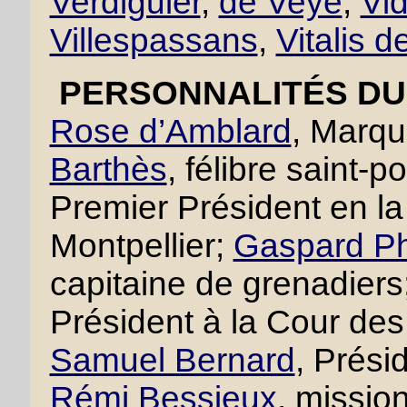
Verdiguier
,
de Veye
,
Vid
Villespassans
,
Vitalis d
PERSONNALITÉS DU 
Rose d’Amblard
, Marqu
Barthès
, félibre saint-p
Premier Président en 
Montpellier;
Gaspard Ph
capitaine de grenadiers
Président à la Cour des
Samuel Bernard
, Prési
Rémi Bessieux
, missio