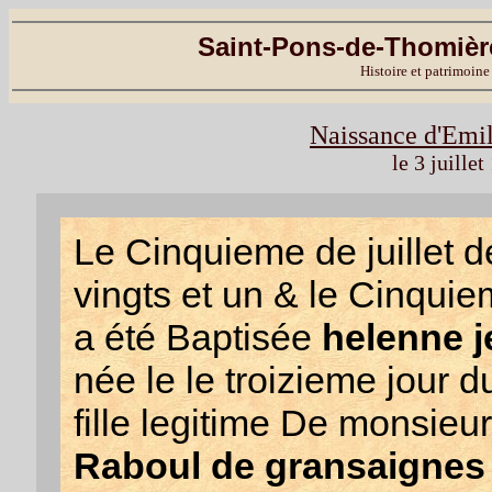
Saint-Pons-de-Thomière
Histoire et patrimoine
Naissance d'Emi
le 3 juille
Le Cinquieme de juillet d
vingts et un & le Cinquiem
a été Baptisée
helenne j
née le le troizieme jour
fille legitime De monsieu
Raboul de gransaignes