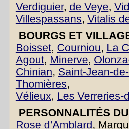
Verdiguier
,
de Veye
,
Vid
Villespassans
,
Vitalis d
BOURGS ET VILLAGE
Boisset
,
Courniou
,
La C
Agout
,
Minerve
,
Olonza
Chinian
,
Saint-Jean-de
Thomières
,
Vélieux
,
Les Verreries
PERSONNALITÉS DU 
Rose d’Amblard
, Marqu