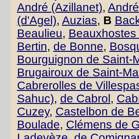
André (Azillanet)
,
André
(d'Agel)
,
Auzias
,
B
Back
Beaulieu
,
Beauxhostes 
Bertin
,
de Bonne
,
Bosqu
Bourguignon de Saint-M
Brugairoux de Saint-Ma
Cabrerolles de Villesp
Sahuc)
,
de Cabrol
,
Cabr
Cuzey
,
Castelbon de B
Boulade
,
Clémens de 
Ladevèze
,
de Comigna