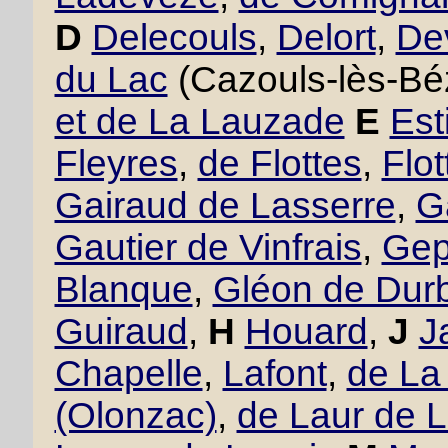
D
Delecouls
,
Delort
,
De
du Lac
(Cazouls-lès-Bé
et de La Lauzade
E
Est
Fleyres
,
de Flottes
,
Flo
Gairaud de Lasserre
,
G
Gautier de Vinfrais
,
Gept
Blanque
,
Gléon de Dur
Guiraud
,
H
Houard
,
J
J
Chapelle
,
Lafont
,
de La
(Olonzac)
,
de Laur de 