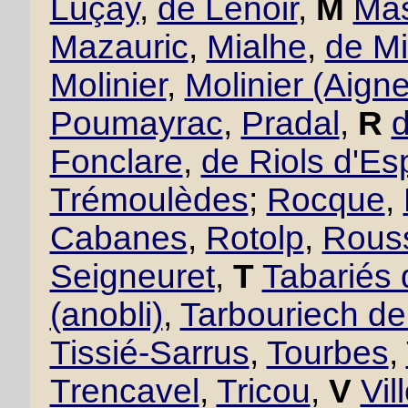
Luçay
,
de Lenoir
,
M
Mas
Mazauric
,
Mialhe
,
de Mi
Molinier
,
Molinier (Aigne
Poumayrac
,
Pradal
,
R
Fonclare
,
de Riols d'Es
Trémoulèdes
;
Rocque
,
Cabanes
,
Rotolp
,
Rous
Seigneuret
,
T
Tabariés
(anobli)
,
Tarbouriech d
Tissié-Sarrus
,
Tourbes
,
Trencavel
,
Tricou
,
V
Vil