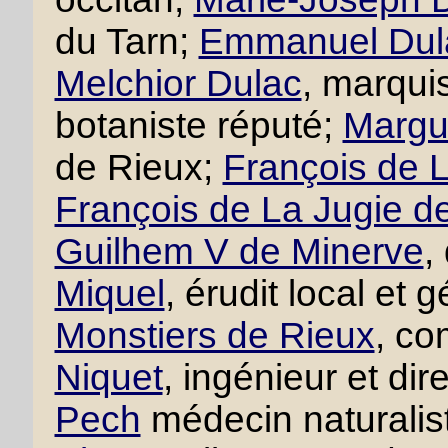
du Tarn;
Emmanuel Dul
Melchior Dulac
, marqui
botaniste réputé;
Margue
de Rieux;
François de L
François de La Jugie d
Guilhem V de Minerve
,
Miquel
, érudit local et
Monstiers de Rieux
, co
Niquet
, ingénieur et di
Pech
médecin naturalis