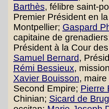
Barthès
, félibre saint-p
Premier Président en 
Montpellier;
Gaspard Ph
capitaine de grenadiers
Président à la Cour des
Samuel Bernard
, Prési
Rémi Bessieux
, missio
Xavier Bouisson
, maire
Second Empire;
Pierre
Chinian;
Sicard de Brug
occitan;
Marie-Joseph D