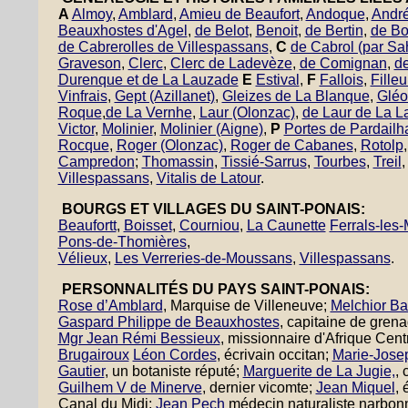
A
Almoy
,
Amblard
,
Amieu de Beaufort
,
Andoque
,
André
Beauxhostes d'Agel
,
de Belot
,
Benoit
,
de Bertin
,
de B
de Cabrerolles de Villespassans
,
C
de Cabrol (par Sa
Graveson
,
Clerc
,
Clerc de Ladevèze
,
de Comignan
,
d
Durenque et de La Lauzade
E
Estival
,
F
Fallois
,
Filleu
Vinfrais
,
Gept (Azillanet)
,
Gleizes de La Blanque
,
Gléo
Roque
,
de La Vernhe
,
Laur (Olonzac)
,
de Laur de La 
Victor
,
Molinier
,
Molinier (Aigne)
,
P
Portes de Pardailh
Rocque
,
Roger (Olonzac)
,
Roger de Cabanes
,
Rotolp
Campredon
;
Thomassin
,
Tissié-Sarrus
,
Tourbes
,
Treil
Villespassans
,
Vitalis de Latour
.
BOURGS ET VILLAGES DU SAINT-PONAIS:
Beaufortt
,
Boisset
,
Courniou
,
La Caunette
Ferrals-les
Pons-de-Thomières
,
Vélieux
,
Les Verreries-de-Moussans
,
Villespassans
.
PERSONNALITÉS DU PAYS SAINT-PONAIS:
Rose d’Amblard
, Marquise de Villeneuve;
Melchior Ba
Gaspard Philippe de Beauxhostes
, capitaine de grena
Mgr Jean Rémi Bessieux
, missionnaire d'Afrique Cent
Brugairoux
Léon Cordes
, écrivain occitan;
Marie-Jose
Gautier
, un botaniste réputé;
Marguerite de La Jugie,
,
Guilhem V de Minerve
, dernier vicomte;
Jean Miquel
, 
Canal du Midi;
Jean Pech
médecin naturaliste narbon