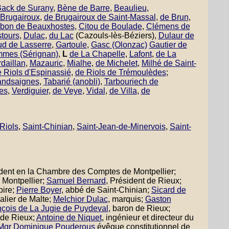
ack de Surany
,
Bène de Barre
,
Beaulieu
,
 Brugairoux
,
de Brugairoux de Saint-Massal
,
de Brun
,
lbon de Beauxhostes
,
Citou de Boulade
,
Clémens de
tours
,
Dulac
,
du Lac
(Cazouls-lès-Béziers),
Dulaur de
ud de Lasserre
,
Gartoule
,
Gasc (Olonzac)
Gautier de
mes (Sérignan)
,
L
de La Chapelle
,
Lafont
,
de La
daillan
,
Mazauric
,
Mialhe
,
de Michelet
,
Milhé de Saint-
 Riols d'Espinassié
,
de Riols de Trémoulèdes
;
andsaignes
,
Tabarié (anobli)
,
Tarbouriech de
es
,
Verdiguier
,
de Veye
,
Vidal
,
de Villa
,
de
Riols
,
Saint-Chinian
,
Saint-Jean-de-Minervois
,
Saint-
ident en la Chambre des Comptes de Montpellier;
 Montpellier;
Samuel Bernard
, Président de Rieux;
pire;
Pierre Boyer
, abbé de Saint-Chinian;
Sicard de
alier de Malte;
Melchior Dulac
, marquis;
Gaston
çois de La Jugie de Puydeval
, baron de Rieux;
 de Rieux;
Antoine de Niquet
, ingénieur et directeur du
Mgr Dominique Pouderous
évêque constitutionnel de