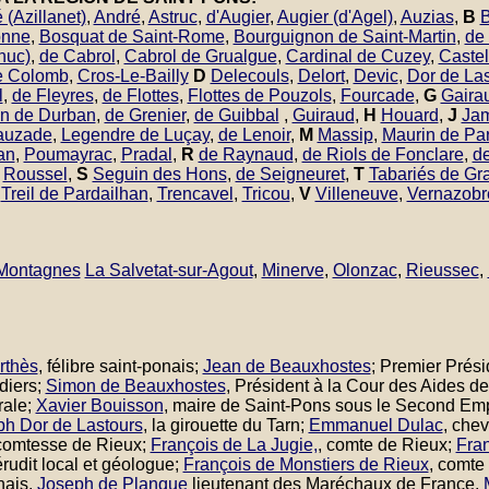
 (Azillanet)
,
André
,
Astruc
,
d'Augier
,
Augier (d'Agel)
,
Auzias
,
B
B
onne
,
Bosquat de Saint-Rome
,
Bourguignon de Saint-Martin
,
de
huc)
,
de Cabrol
,
Cabrol de Grualgue
,
Cardinal de Cuzey
,
Caste
e Colomb
,
Cros-Le-Bailly
D
Delecouls
,
Delort
,
Devic
,
Dor de Las
l
,
de Fleyres
,
de Flottes
,
Flottes de Pouzols
,
Fourcade
,
G
Gaira
n de Durban
,
de Grenier
,
de Guibbal
,
Guiraud
,
H
Houard
,
J
Jam
Lauzade
,
Legendre de Luçay
,
de Lenoir
,
M
Massip
,
Maurin de Par
an
,
Poumayrac
,
Pradal
,
R
de Raynaud
,
de Riols de Fonclare
,
de
,
Roussel
,
S
Seguin des Hons
,
de Seigneuret
,
T
Tabariés de Gr
,
Treil de Pardailhan
,
Trencavel
,
Tricou
,
V
Villeneuve
,
Vernazobr
-Montagnes
La Salvetat-sur-Agout
,
Minerve
,
Olonzac
,
Rieussec
,
rthès
, félibre saint-ponais;
Jean de Beauxhostes
; Premier Prés
diers;
Simon de Beauxhostes
, Président à la Cour des Aides de
rale;
Xavier Bouisson
, maire de Saint-Pons sous le Second Em
ph Dor de Lastours
, la girouette du Tarn;
Emmanuel Dulac
, chev
 comtesse de Rieux;
François de La Jugie,
, comte de Rieux;
Fran
érudit local et géologue;
François de Monstiers de Rieux
, comte
nais,
Joseph de Planque
lieutenant des Maréchaux de France,