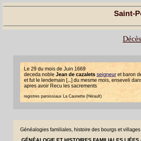
Saint-P
Décès
Le 29 du mois de Juin 1669
deceda noble
Jean de cazalets
seigneur
et baron 
et fut le lendemain [...] du mesme mois, enseveli dans
apres avoir Recu les sacrements
registres paroissiaux La Caunette (Hérault)
Généalogies familiales, histoire des bourgs et villages 
GÉNÉALOGIE ET HISTOIRES FAMILIALES LIÉES 